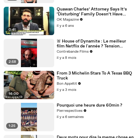
Quawan Charles’ Attorney Says It’s
‘Disturbing’ Family Doesn’t Have
Answers — Watch
OK Magazine
il y a 6 ans
0:41
🚨 House of Dynamite : Le meilleur
film Netflix de l'année ? Tension
nucléaire et décision impossible 🎬
Contrebande Films
il y a 8 mois
2:58
From 3 Michelin Stars To A Texas BBQ
Truck
Bon Appétit
il y a 3 mois
16:00
Pourquoi une heure dure 60min ?
Pierrespectives
il y a 6 semaines
1:25
Deux mots pour dire la meme chose en