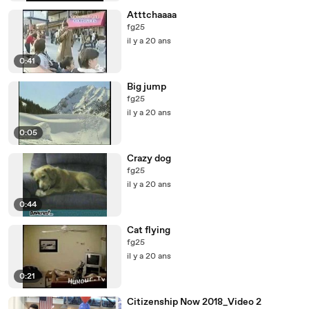
Atttchaaaa
fg25
il y a 20 ans
0:41
Big jump
fg25
il y a 20 ans
0:05
Crazy dog
fg25
il y a 20 ans
0:44
Cat flying
fg25
il y a 20 ans
0:21
Citizenship Now 2018_Video 2