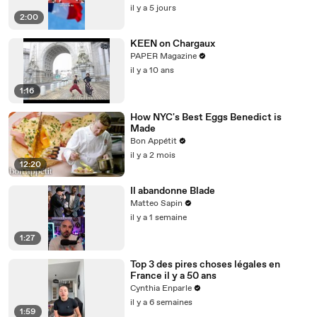
il y a 5 jours
2:00
KEEN on Chargaux
PAPER Magazine
il y a 10 ans
1:16
How NYC's Best Eggs Benedict is
Made
Bon Appétit
il y a 2 mois
12:20
Il abandonne Blade
Matteo Sapin
il y a 1 semaine
1:27
Top 3 des pires choses légales en
France il y a 50 ans
Cynthia Enparle
il y a 6 semaines
1:59