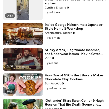
anglais
Cynthia Enparle
il y a 4 jours
0:53
Inside George Nakashima’s Japanese-
Style Home & Workshop
Architectural Digest
il y a 4 mois
20:12
Stinky Areas, Illegitimate Incomes,
and Underwear Issues | Kevin Gates
Helpline
VICE
il y a 6 ans
9:56
How One of NYC's Best Bakers Makes
Chocolate Chip Cookies
Bon Appétit
il y a 4 semaines
10:51
'Outlander' Stars Sarah Collier & Hugh
Ross on That Big Death Scene and
Working with Sam Heughan & Caitríona