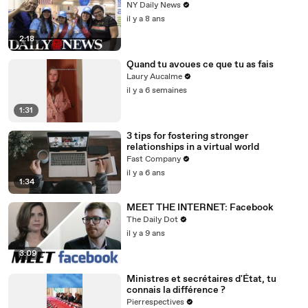
NY Daily News
il y a 8 ans
2:18
Quand tu avoues ce que tu as fais
Laury Aucalme
il y a 6 semaines
1:31
3 tips for fostering stronger
relationships in a virtual world
Fast Company
il y a 6 ans
1:34
MEET THE INTERNET: Facebook
The Daily Dot
il y a 9 ans
3:09
Ministres et secrétaires d'État, tu
connais la différence ?
Pierrespectives