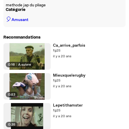
methode jap du pliage
Catégorie
🎈
Amusant
Recommandations
Ca_arrive_parfois
fg25
il y a 20 ans
0:16
|
À suivre
Mieuxquelerugby
fg25
il y a 20 ans
0:53
Lepetithamster
fg25
il y a 20 ans
0:35