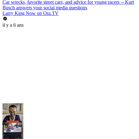
Car wrecks, favorite street cars, and advice for young racers -- Kurt
Busch answers your social media questions
Larry King Now on Ora.TV
il y a 6 ans