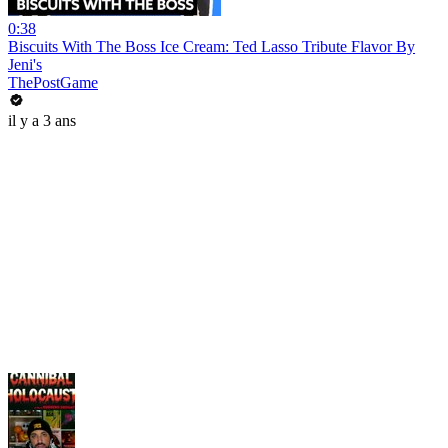
0:38
Biscuits With The Boss Ice Cream: Ted Lasso Tribute Flavor By
Jeni's
ThePostGame
il y a 3 ans