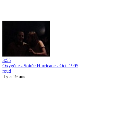
3:55
Oxygène - Soirée Hurricane - Oct. 1995
roud
il y a 19 ans