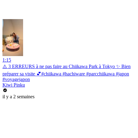
1:15
⚠️ 3 ERREURS à ne pas faire au Chiikawa Park à Tokyo ✨ Bien
préparer sa visite 💕#chiikawa #hachiware #parcchiikawa #japon
#voyagejapon
Kiwi Pinku
il y a 2 semaines