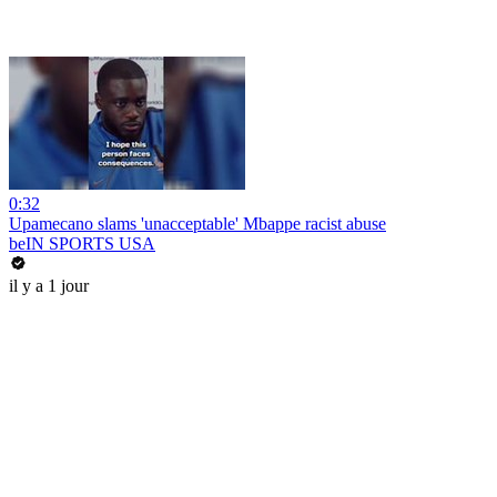
0:32
Upamecano slams 'unacceptable' Mbappe racist abuse
beIN SPORTS USA
il y a 1 jour