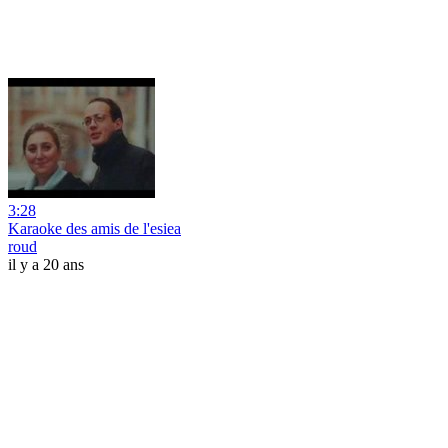
3:28
Karaoke des amis de l'esiea
roud
il y a 20 ans