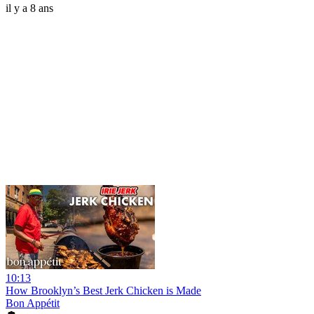
il y a 8 ans
10:13
How Brooklyn’s Best Jerk Chicken is Made
Bon Appétit