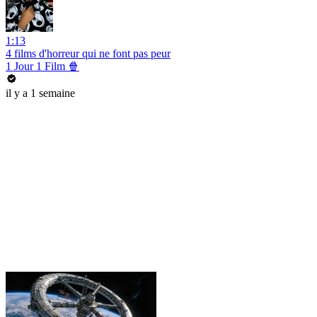
1:13
4 films d'horreur qui ne font pas peur
1 Jour 1 Film 🍿
il y a 1 semaine