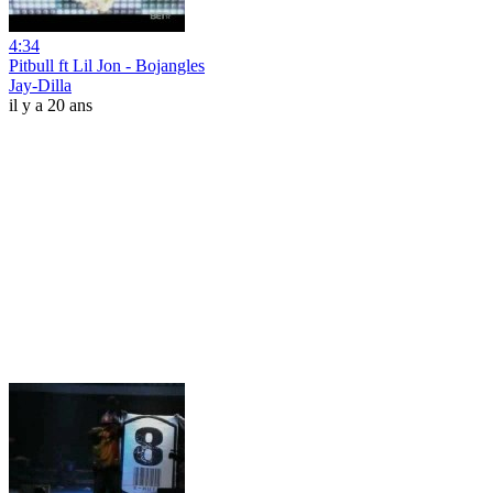
4:34
Pitbull ft Lil Jon - Bojangles
Jay-Dilla
il y a 20 ans