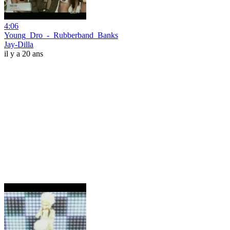
4:06
Young_Dro_-_Rubberband_Banks
Jay-Dilla
il y a 20 ans