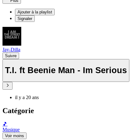
Plus
Ajouter à la playlist
Signaler
Jay-Dilla
Suivre
T.I. ft Beenie Man - Im Serious
il y a 20 ans
Catégorie
🎵
Musique
Voir moins