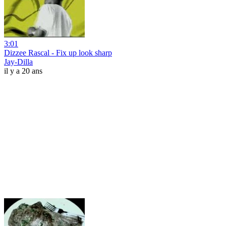
3:01
Dizzee Rascal - Fix up look sharp
Jay-Dilla
il y a 20 ans