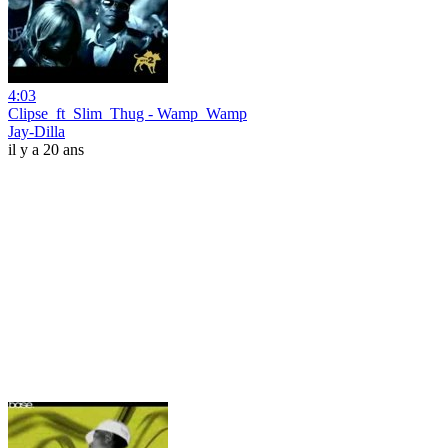
4:03
Clipse_ft_Slim_Thug - Wamp_Wamp
Jay-Dilla
il y a 20 ans