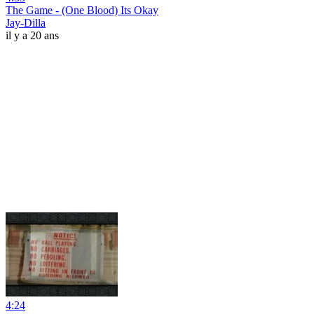
The Game - (One Blood) Its Okay
Jay-Dilla
il y a 20 ans
4:24