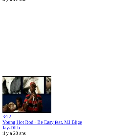
3:22
Young Hot Rod - Be Easy feat. MJ.Blige
Jay-Dilla
il y a 20 ans