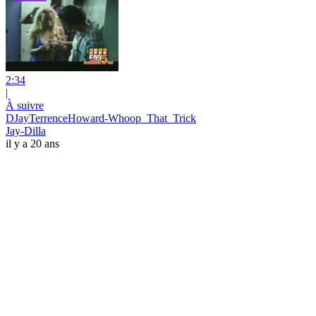
2:34
|
À suivre
DJayTerrenceHoward-Whoop_That_Trick
Jay-Dilla
il y a 20 ans