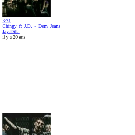
3:31
Chingy_ft_J.D._-_Dem_Jeans
Jay-Dilla
il y a 20 ans