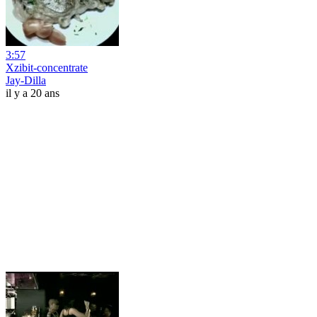
3:57
Xzibit-concentrate
Jay-Dilla
il y a 20 ans