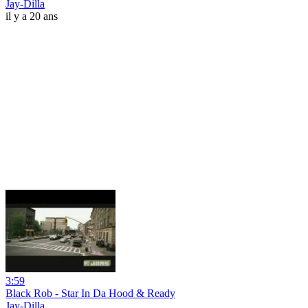
Jay-Dilla
il y a 20 ans
3:59
Black Rob - Star In Da Hood & Ready
Jay-Dilla