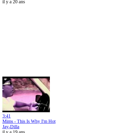
il y a 20 ans
3:41
Mims - This Is Why I'm Hot
Jay-Dilla
il y a 19 ans