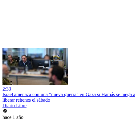
2:33
Israel amenaza con una "nueva guerra" en Gaza si Hamás se niega a
liberar rehenes el sábado
Diario Libre
hace 1 año