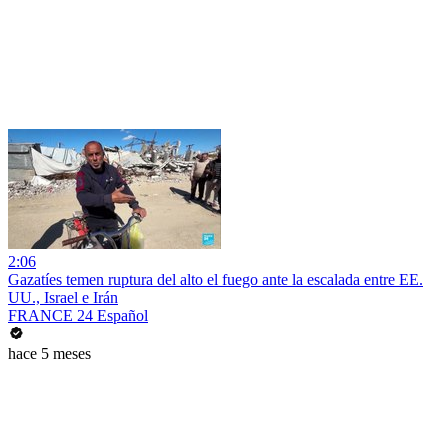
2:06
Gazatíes temen ruptura del alto el fuego ante la escalada entre EE.
UU., Israel e Irán
FRANCE 24 Español
hace 5 meses