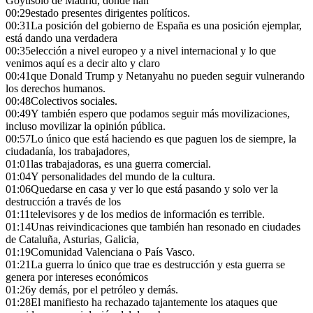
Goytisolo de Madrid, donde han
00:29
estado presentes dirigentes políticos.
00:31
La posición del gobierno de España es una posición ejemplar,
está dando una verdadera
00:35
elección a nivel europeo y a nivel internacional y lo que
venimos aquí es a decir alto y claro
00:41
que Donald Trump y Netanyahu no pueden seguir vulnerando
los derechos humanos.
00:48
Colectivos sociales.
00:49
Y también espero que podamos seguir más movilizaciones,
incluso movilizar la opinión pública.
00:57
Lo único que está haciendo es que paguen los de siempre, la
ciudadanía, los trabajadores,
01:01
las trabajadoras, es una guerra comercial.
01:04
Y personalidades del mundo de la cultura.
01:06
Quedarse en casa y ver lo que está pasando y solo ver la
destrucción a través de los
01:11
televisores y de los medios de información es terrible.
01:14
Unas reivindicaciones que también han resonado en ciudades
de Cataluña, Asturias, Galicia,
01:19
Comunidad Valenciana o País Vasco.
01:21
La guerra lo único que trae es destrucción y esta guerra se
genera por intereses económicos
01:26
y demás, por el petróleo y demás.
01:28
El manifiesto ha rechazado tajantemente los ataques que