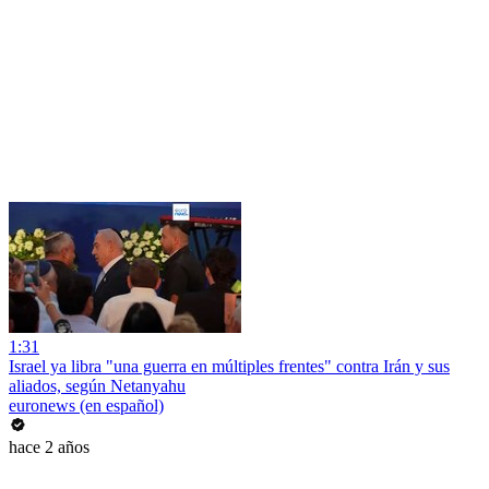
1:31
Israel ya libra "una guerra en múltiples frentes" contra Irán y sus
aliados, según Netanyahu
euronews (en español)
hace 2 años