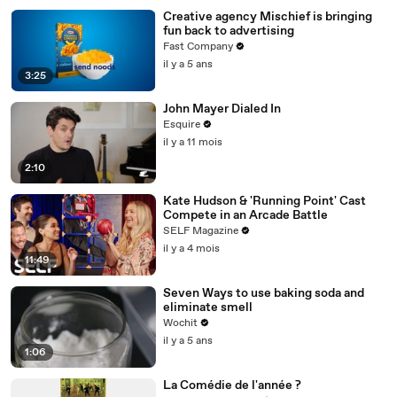
Creative agency Mischief is bringing
fun back to advertising
Fast Company
il y a 5 ans
3:25
John Mayer Dialed In
Esquire
il y a 11 mois
2:10
Kate Hudson & 'Running Point' Cast
Compete in an Arcade Battle
SELF Magazine
il y a 4 mois
11:49
Seven Ways to use baking soda and
eliminate smell
Wochit
il y a 5 ans
1:06
La Comédie de l'année ?