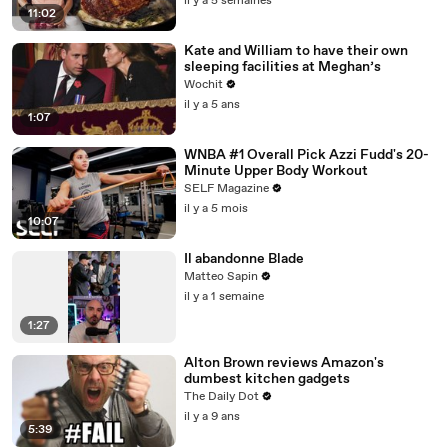
il y a 5 semaines
11:02
Kate and William to have their own
sleeping facilities at Meghan’s
Wochit
il y a 5 ans
1:07
WNBA #1 Overall Pick Azzi Fudd's 20-
Minute Upper Body Workout
SELF Magazine
il y a 5 mois
10:07
Il abandonne Blade
Matteo Sapin
il y a 1 semaine
1:27
Alton Brown reviews Amazon's
dumbest kitchen gadgets
The Daily Dot
il y a 9 ans
5:39