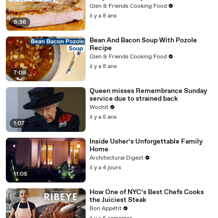
Glen & Friends Cooking Food
il y a 8 ans
6:36
Bean And Bacon Soup With Pozole
Recipe
Glen & Friends Cooking Food
il y a 8 ans
7:09
Queen misses Remembrance Sunday
service due to strained back
Wochit
il y a 5 ans
1:07
Inside Usher’s Unforgettable Family
Home
Architectural Digest
il y a 4 jours
11:05
How One of NYC’s Best Chefs Cooks
the Juiciest Steak
Bon Appétit