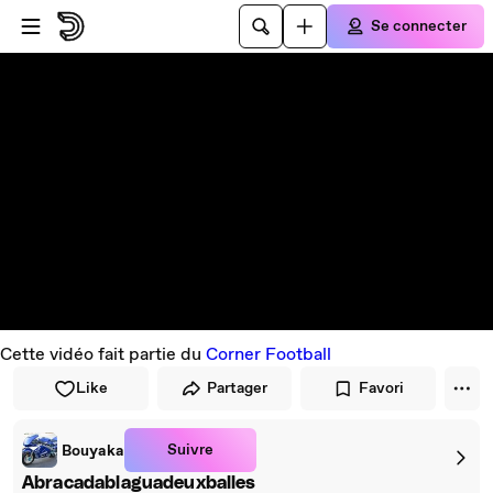
Passer au player
Passer au contenu principal
Se connecter
Cette vidéo fait partie du
Corner Football
Like
Partager
Favori
Suivre
Bouyaka
Abracadablaguadeuxballes