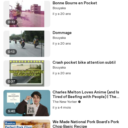
Bonne Bourre en Pocket
Bouyaka
il y a 20 ans
0:32
Dommage
Bouyaka
il y a 20 ans
0:13
Crash pocket bike attention subtil
Bouyaka
il y a 20 ans
0:37
Charles Melton Loves Anime (and Is
Tired of Beefing with People) | The
New Yorker Mini Interview
The New Yorker
il y a 4 mois
5:40
We Made National Pork Board's Pork
Chop Basic Recipe