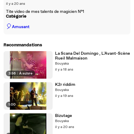
il y a 20 ans
Tite video de mes talents de magicien N°1
Catégorie
🎈
Amusant
Recommandations
La Scana Del Domingo , L'Avant-Scène
Rueil Malmaison
Bouyaka
il y a 18 ans
3:56
|
À suivre
K2r riddim
Bouyaka
il y a 19 ans
1:00
Bizutage
Bouyaka
il y a 20 ans