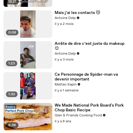
12:21
Mais j’ai les contacts 😼
Antoine Delp
il y a 2 mois
0:08
Arrête de dire c’est juste du makeup
😌
Antoine Delp
il y a 3 mois
1:23
Ce Personnage de Spider-man va
devenir important
Matteo Sapin
il y a 1 semaine
1:30
We Made National Pork Board's Pork
Chop Basic Recipe
Glen & Friends Cooking Food
il y a 8 ans
6:36