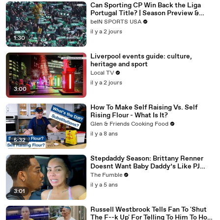
Can Sporting CP Win Back the Liga
Portugal Title? | Season Preview &
Analysis
beIN SPORTS USA
il y a 2 jours
1:30
Liverpool events guide: culture,
heritage and sport
Local TV
il y a 2 jours
3:00
How To Make Self Raising Vs. Self
Rising Flour - What Is It?
Glen & Friends Cooking Food
il y a 8 ans
5:32
Stepdaddy Season: Brittany Renner
Doesnt Want Baby Daddy’s Like PJ
Washington To Block Her Blessings
The Fumble
il y a 5 ans
3:01
Russell Westbrook Tells Fan To 'Shut
The F--k Up' For Telling To Him To How