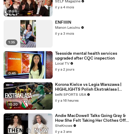
SELF Magazine
il y a 4 mois
11:59
ENFIIIIN
Manon Leculnu
il y a 3 mois
1:35
Teesside mental health services
upgraded after CQC inspection
Local TV
il y a 2 jours
0:45
Korona Kielce vs Legia Warszawa |
HIGHLIGHTS Polish Ekstraklasa |
08/08/2026 | beIN SPORTS USA
beIN SPORTS USA
il y a 16 heures
10:20
Andie MacDowell Talks Going Gray &
How She Felt Taking Her Clothes Off
on Camera at Age 65
SheKnows
il y a 3 ans