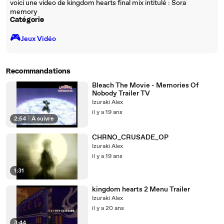
voici une video de kingdom hearts final mix intitulé : Sora
memory
Catégorie
🎮️
Jeux Vidéo
Recommandations
Bleach The Movie - Memories Of
Nobody Trailer TV
Izuraki Alex
il y a 19 ans
2:54
|
À suivre
CHRNO_CRUSADE_OP
Izuraki Alex
il y a 19 ans
1:31
kingdom hearts 2 Menu Trailer
Izuraki Alex
il y a 20 ans
3:44