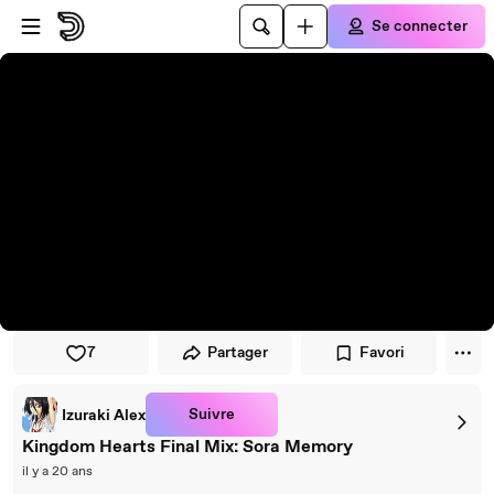
Passer au player
Passer au contenu principal
Se connecter
7
Partager
Favori
Suivre
Izuraki Alex
Kingdom Hearts Final Mix: Sora Memory
il y a 20 ans