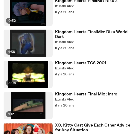
Kingdom Hearts:FinalMix Riku 2
Izuraki Alex
il y a 20 ans
0:52
Kingdom Hearts FinalMix: Riku World
Dark
Izuraki Alex
il y a 20 ans
1:58
Kingdom Hearts TGS 2001
Izuraki Alex
il y a 20 ans
3:04
Kingdom Hearts Final Mix : Intro
Izuraki Alex
il y a 20 ans
1:16
XO, Kitty Cast Give Each Other Advice
for Any Situation