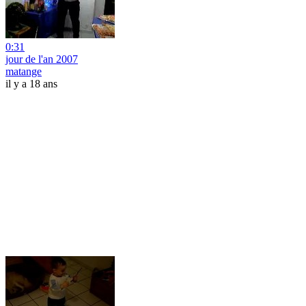
0:31
jour de l'an 2007
matange
il y a 18 ans