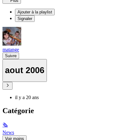
Plus
Ajouter à la playlist
Signaler
matange
Suivre
aout 2006
il y a 20 ans
Catégorie
🗞
News
Voir moins