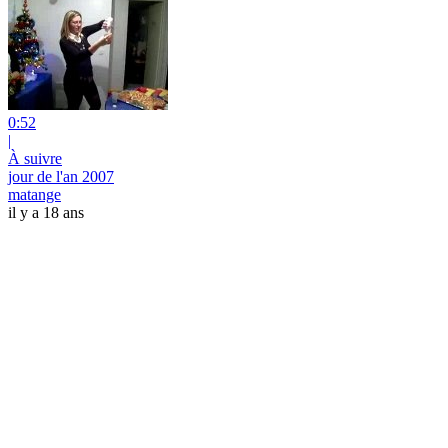
0:52
|
À suivre
jour de l'an 2007
matange
il y a 18 ans