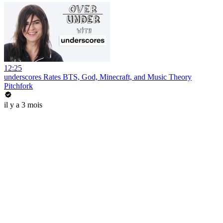
12:25
underscores Rates BTS, God, Minecraft, and Music Theory
Pitchfork
il y a 3 mois