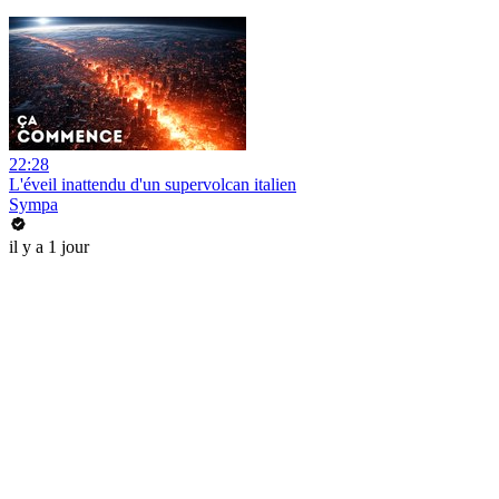
22:28
L'éveil inattendu d'un supervolcan italien
Sympa
il y a 1 jour