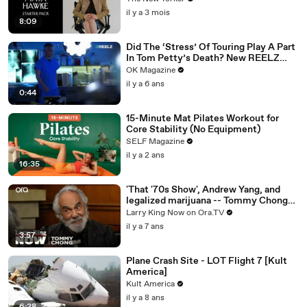
il y a 3 mois
8:09
Did The ‘Stress’ Of Touring Play A Part
In Tom Petty’s Death? New REELZ
Doc Dives Deeper: Watch
OK Magazine
il y a 6 ans
0:44
15-Minute Mat Pilates Workout for
Core Stability (No Equipment)
SELF Magazine
il y a 2 ans
16:35
'That '70s Show', Andrew Yang, and
legalized marijuana -- Tommy Chong
answers your social media questions
Larry King Now on Ora.TV
il y a 7 ans
3:57
Plane Crash Site - LOT Flight 7 [Kult
America]
Kult America
il y a 8 ans