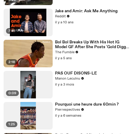
6:28
Jake and Amir: Ask Me Anything
Reddit
il y a 10 ans
7:41
Bol Bol Breaks Up With His Hot IG
Model GF After She Posts 'Gold Digger
For Life' In TikTok Video
The Fumble
il y a 5 ans
2:18
PAS OUF DISONS-LE
Manon Leculnu
il y a 3 mois
0:09
Pourquoi une heure dure 60min ?
Pierrespectives
il y a 6 semaines
1:25