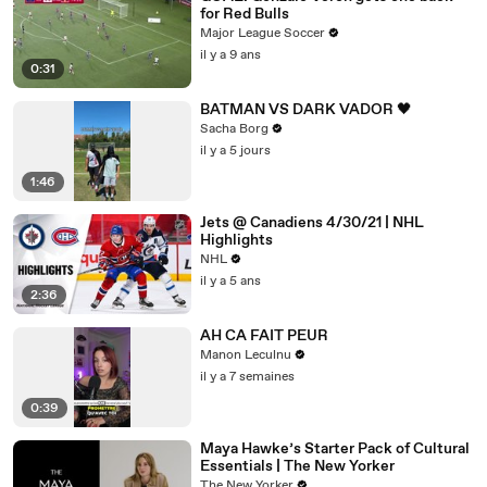
for Red Bulls
Major League Soccer
il y a 9 ans
0:31
BATMAN VS DARK VADOR 🖤
Sacha Borg
il y a 5 jours
1:46
Jets @ Canadiens 4/30/21 | NHL
Highlights
NHL
il y a 5 ans
2:36
AH CA FAIT PEUR
Manon Leculnu
il y a 7 semaines
0:39
Maya Hawke’s Starter Pack of Cultural
Essentials | The New Yorker
The New Yorker