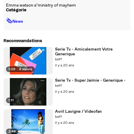
Emma watson a"ministry of mayhem
Catégorie
🗞
News
Recommandations
Serie Tv - Amicalement Votre
Generique
beff
il y a 20 ans
1:09
|
À suivre
Serie Tv - Super Jaimie - Generique -
beff
il y a 20 ans
1:11
Avril Lavigne / Videofan
beff
il y a 20 ans
2:44