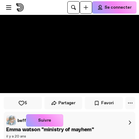
Passer au player
Passer au contenu principal
Se connecter
5
Partager
Favori
Suivre
beff
Emma watson "ministry of mayhem"
il y a 20 ans