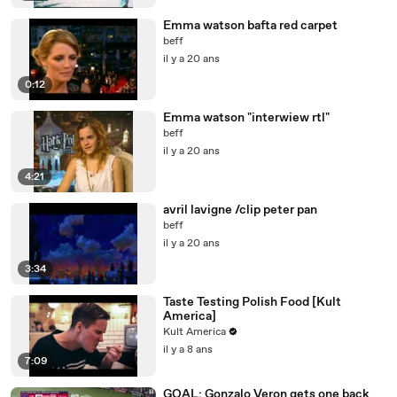
Emma watson bafta red carpet
beff
il y a 20 ans
0:12
Emma watson "interwiew rtl"
beff
il y a 20 ans
4:21
avril lavigne /clip peter pan
beff
il y a 20 ans
3:34
Taste Testing Polish Food [Kult
America]
Kult America
il y a 8 ans
7:09
GOAL: Gonzalo Veron gets one back