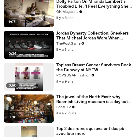
Dolly Parton On Miranda Lambert’s
Troubled Life: ‘I Feel Everything She
Writes’: Watch REELZ Doc
OK Magazine
il y a 6 ans
1:07
Jordan Dynasty Collection: Sneakers
That Michael Jordan Wore When
Winning Six NBA Titles
ThePostGame
il y a 3 ans
0:34
Topless Breast Cancer Survivors Rock
the Runway at NYFW
POPSUGAR Fashion
il y a 9 ans
0:50
The jewel of the North East: why
Beamish Living museum is a day out
like no other
Local TV
il y a 2 jours
3:00
Top 3 des reines qui avaient des pb
avec leur mère