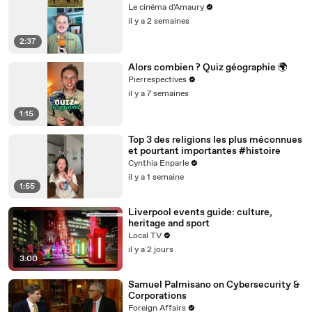
Le cinéma d'Amaury
il y a 2 semaines
2:37
Alors combien ? Quiz géographie 🌍
Pierrespectives
il y a 7 semaines
1:15
Top 3 des religions les plus méconnues
et pourtant importantes #histoire
Cynthia Enparle
il y a 1 semaine
1:55
Liverpool events guide: culture,
heritage and sport
Local TV
il y a 2 jours
3:00
Samuel Palmisano on Cybersecurity &
Corporations
Foreign Affairs