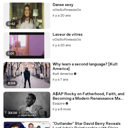
Danse sexy
oO¤Softness¤Oo
il y a 20 ans
0:42
Laveur de vitres
oO¤Softness¤Oo
il y a 20 ans
1:01
Why learn a second language? [Kult
America]
Kult America
il y a 7 ans
8:04
A$AP Rocky on Fatherhood, Faith, and
Becoming a Modern Renaissance Man |
What I’ve Learned | Esquire
Esquire
il y a 6 mois
33:34
"Outlander" Star David Berry Reveals