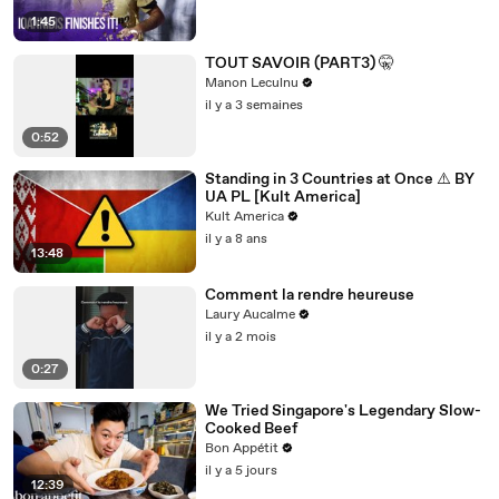
1:45
TOUT SAVOIR (PART3) 🤫
Manon Leculnu
il y a 3 semaines
0:52
Standing in 3 Countries at Once ⚠️ BY
UA PL [Kult America]
Kult America
il y a 8 ans
13:48
Comment la rendre heureuse
Laury Aucalme
il y a 2 mois
0:27
We Tried Singapore's Legendary Slow-
Cooked Beef
Bon Appétit
il y a 5 jours
12:39