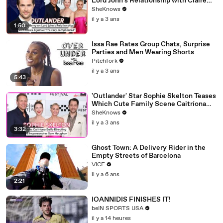
Lord John's Relationship with Claire
Gets 'Complicated' in Season 7
SheKnows
il y a 3 ans
1:50
Issa Rae Rates Group Chats, Surprise
Parties and Men Wearing Shorts
Pitchfork
il y a 3 ans
5:43
'Outlander' Star Sophie Skelton Teases
Which Cute Family Scene Caitríona
Balfe Directed & Gives the Ultimate
SheKnows
Sam Heughan Impersonation
il y a 3 ans
3:32
Ghost Town: A Delivery Rider in the
Empty Streets of Barcelona
VICE
il y a 6 ans
2:21
IOANNIDIS FINISHES IT!
beIN SPORTS USA
il y a 14 heures