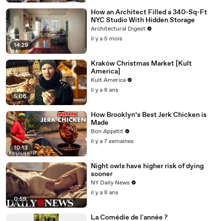
How an Architect Filled a 340-Sq-Ft
NYC Studio With Hidden Storage
Architectural Digest
il y a 5 mois
14:29
Kraków Christmas Market [Kult
America]
Kult America
il y a 8 ans
5:06
How Brooklyn’s Best Jerk Chicken is
Made
Bon Appétit
il y a 7 semaines
10:13
Night owls have higher risk of dying
sooner
NY Daily News
il y a 8 ans
0:59
La Comédie de l'année ?