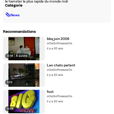
le hamster le plus rapide du monde mdr
Catégorie
🗞
News
Recommandations
bbq juin 2006
oO¤Softness¤Oo
il y a 20 ans
0:18
|
À suivre
Les chats parlent
oO¤Softness¤Oo
il y a 20 ans
1:13
foot
oO¤Softness¤Oo
il y a 20 ans
0:58