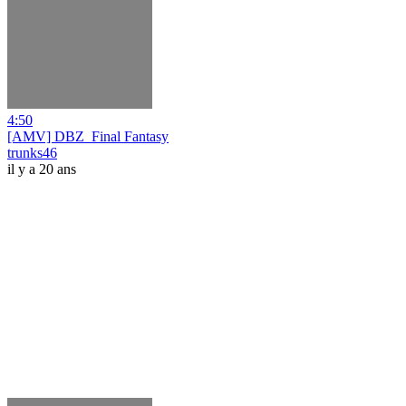
4:50
[AMV] DBZ_Final Fantasy
trunks46
il y a 20 ans