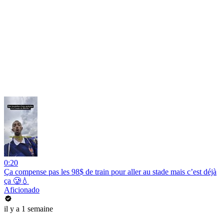
0:20
Ça compense pas les 98$ de train pour aller au stade mais c’est déjà
ça 🥲💧
Aficionado
il y a 1 semaine