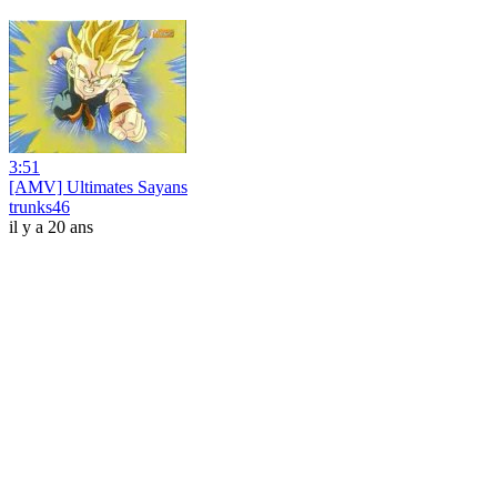
3:51
[AMV] Ultimates Sayans
trunks46
il y a 20 ans