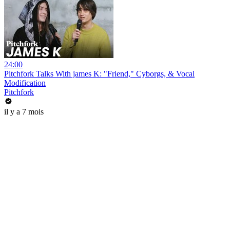
24:00
Pitchfork Talks With james K: "Friend," Cyborgs, & Vocal
Modification
Pitchfork
il y a 7 mois