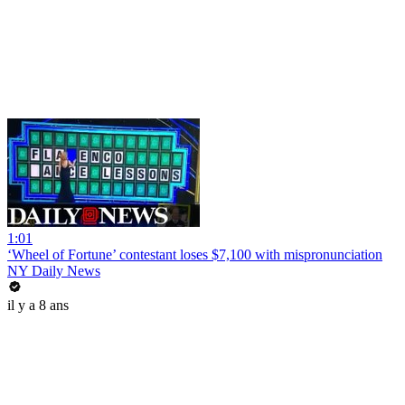
1:01
‘Wheel of Fortune’ contestant loses $7,100 with mispronunciation
NY Daily News
il y a 8 ans