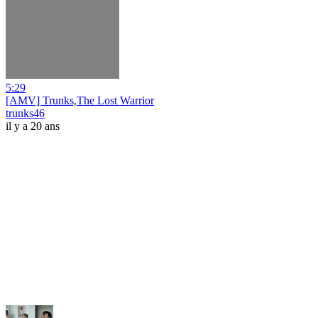
5:29
[AMV] Trunks,The Lost Warrior
trunks46
il y a 20 ans