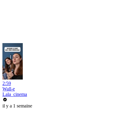
2:59
Wall-e
Lala_cinema
il y a 1 semaine