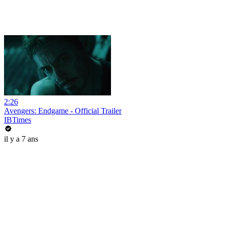
2:26
Avengers: Endgame - Official Trailer
IBTimes
il y a 7 ans