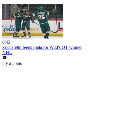
0:43
Zuccarello feeds Fiala for Wild's OT winner
NHL
il y a 5 ans