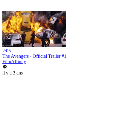
2:05
The Avengers - Official Trailer #1
FilmAffinity
il y a 3 ans