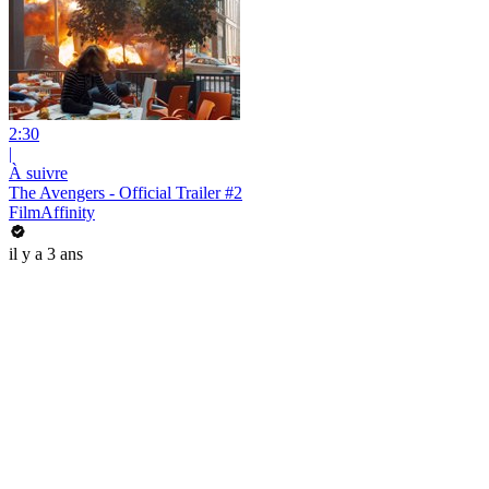
2:30
|
À suivre
The Avengers - Official Trailer #2
FilmAffinity
il y a 3 ans