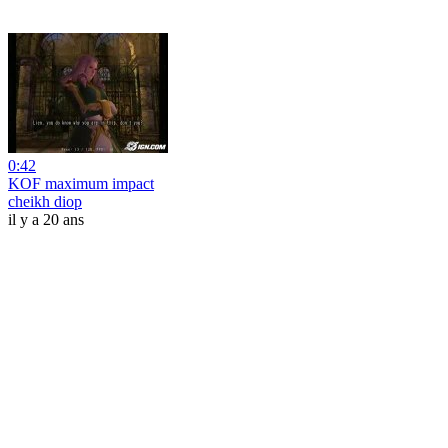
0:42
KOF maximum impact
cheikh diop
il y a 20 ans