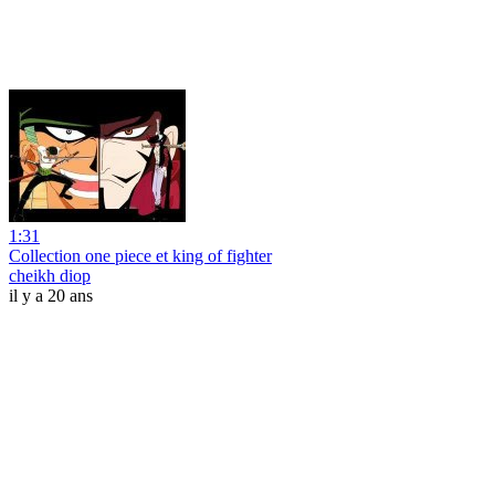
1:31
Collection one piece et king of fighter
cheikh diop
il y a 20 ans