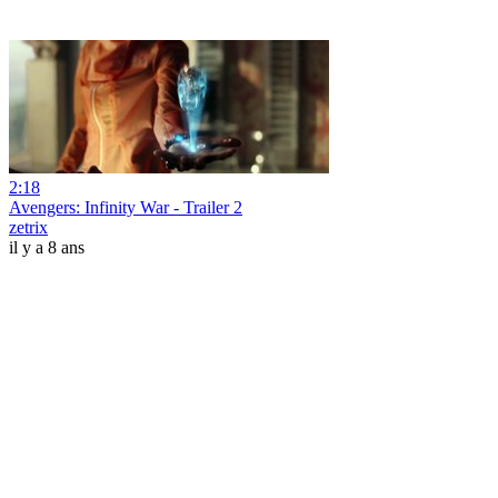
2:18
Avengers: Infinity War - Trailer 2
zetrix
il y a 8 ans