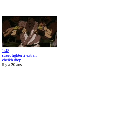
1:48
street fighter 2 extrait
cheikh diop
il y a 20 ans