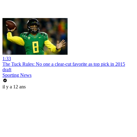
1:33
The Tuck Rules: No one a clear-cut favorite as top pick in 2015
draft
Sporting News
il y a 12 ans