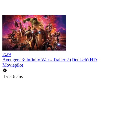
2:29
Avengers 3: Infinity War - Trailer 2 (Deutsch) HD
Moviepilot
il y a 6 ans