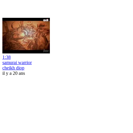
1:38
samurai warrior
cheikh diop
il y a 20 ans