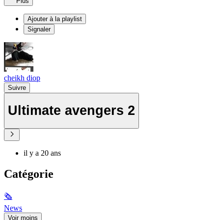
Plus
Ajouter à la playlist
Signaler
cheikh diop
Suivre
Ultimate avengers 2
il y a 20 ans
Catégorie
🗞
News
Voir moins