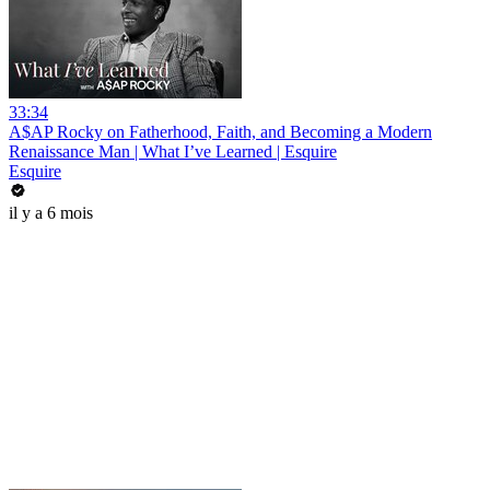
33:34
A$AP Rocky on Fatherhood, Faith, and Becoming a Modern
Renaissance Man | What I’ve Learned | Esquire
Esquire
il y a 6 mois