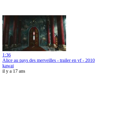
1:36
Alice au pays des merveilles - trailer en vf - 2010
kawai
il y a 17 ans