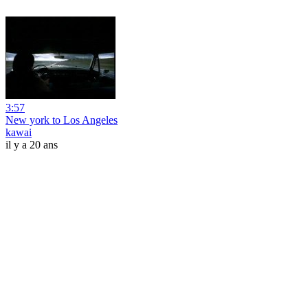
3:57
New york to Los Angeles
kawai
il y a 20 ans