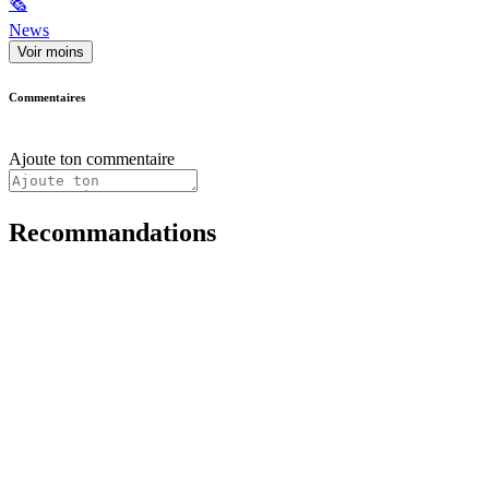
🗞
News
Voir moins
Commentaires
Ajoute ton commentaire
Recommandations