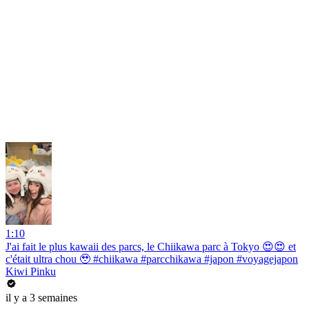
1:10
J'ai fait le plus kawaii des parcs, le Chiikawa parc à Tokyo 😍😍 et
c'était ultra chou 🥹 #chiikawa #parcchikawa #japon #voyagejapon
Kiwi Pinku
il y a 3 semaines