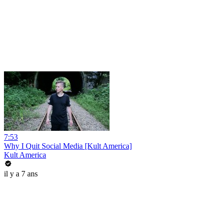
7:53
Why I Quit Social Media [Kult America]
Kult America
il y a 7 ans