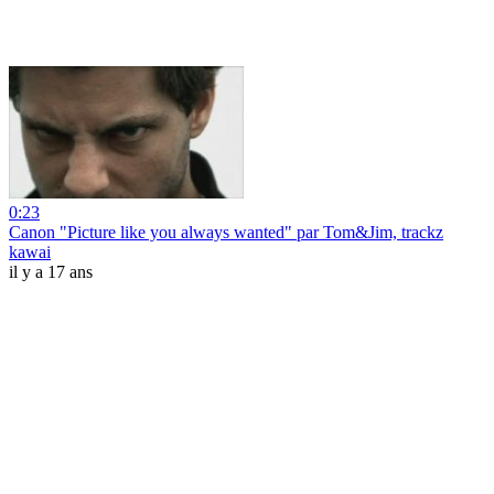
0:23
Canon "Picture like you always wanted" par Tom&Jim, trackz
kawai
il y a 17 ans