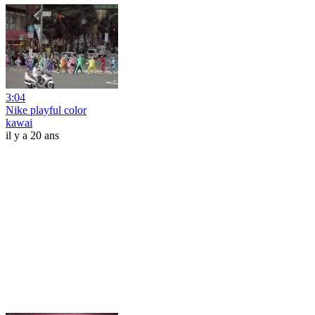
3:04
Nike playful color
kawai
il y a 20 ans