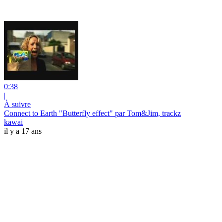
0:38
|
À suivre
Connect to Earth "Butterfly effect" par Tom&Jim, trackz
kawai
il y a 17 ans