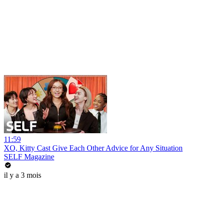
11:59
XO, Kitty Cast Give Each Other Advice for Any Situation
SELF Magazine
il y a 3 mois