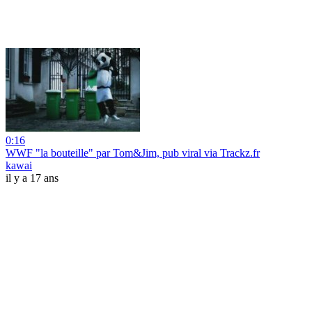
0:16
WWF "la bouteille" par Tom&Jim, pub viral via Trackz.fr
kawai
il y a 17 ans