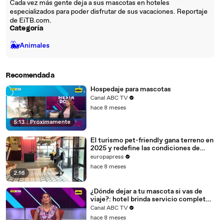
Cada vez más gente deja a sus mascotas en hoteles
especializados para poder disfrutar de sus vacaciones. Reportaje
de EiTB.com.
Categoría
🐳
Animales
Recomendada
Hospedaje para mascotas
Canal ABC TV
hace 8 meses
5:13
|
Próximamente
El turismo pet-friendly gana terreno en
2025 y redefine las condiciones de
viaje
europapress
hace 8 meses
2:16
¿Dónde dejar a tu mascota si vas de
viaje?: hotel brinda servicio completo
para cuidarlos
Canal ABC TV
hace 8 meses