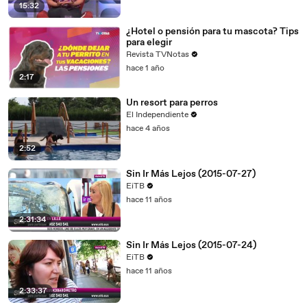
15:32
¿Hotel o pensión para tu mascota? Tips
para elegir
Revista TVNotas
hace 1 año
2:17
Un resort para perros
El Independiente
hace 4 años
2:52
Sin Ir Más Lejos (2015-07-27)
EiTB
hace 11 años
2:31:34
Sin Ir Más Lejos (2015-07-24)
EiTB
hace 11 años
2:33:37