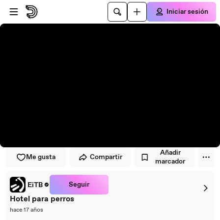
Saltar al reproductor
Saltar al contenido principal
Iniciar sesión
Añadir
Me gusta
Compartir
marcador
Seguir
EiTB
Hotel para perros
hace 17 años