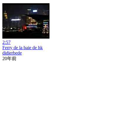
2:57
Ferry de la baie de hk
didierbede
20年前