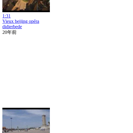
1:31
Vieux beijing opéra
didierbede
20年前