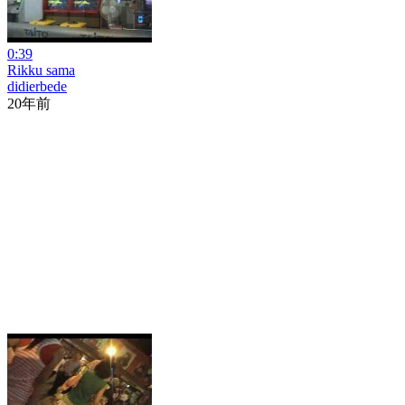
0:39
Rikku sama
didierbede
20年前