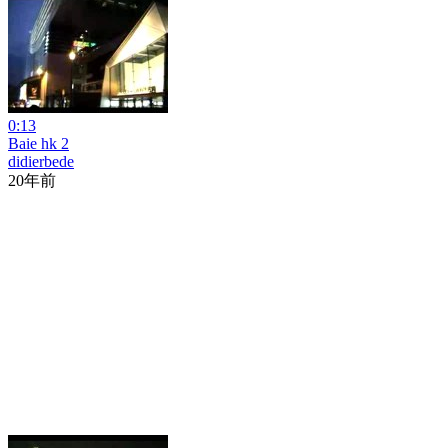
0:13
Baie hk 2
didierbede
20年前