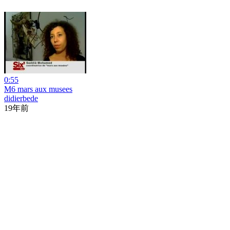
0:55
M6 mars aux musees
didierbede
19年前