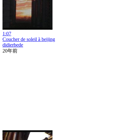
1:07
Coucher de soleil à beijing
didierbede
20年前