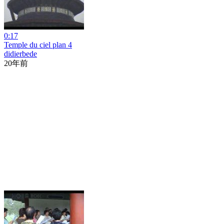
0:17
Temple du ciel plan 4
didierbede
20年前