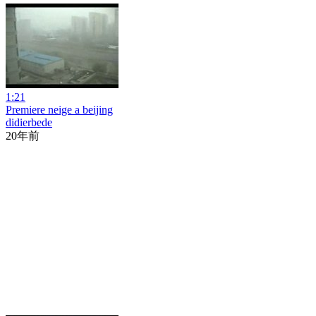
1:21
Premiere neige a beijing
didierbede
20年前