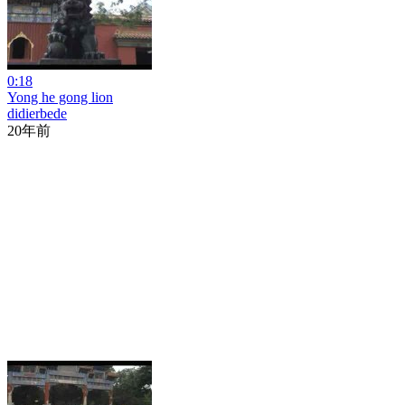
0:18
Yong he gong lion
didierbede
20年前