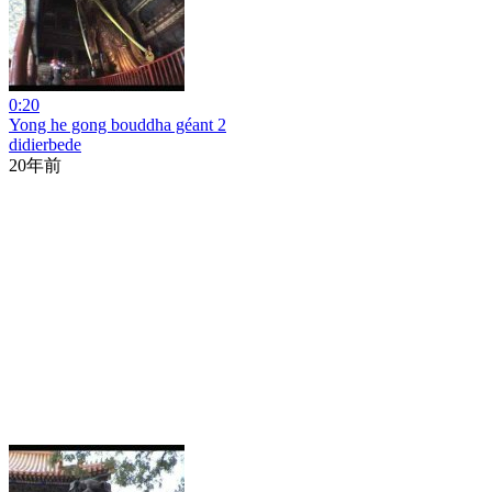
0:20
Yong he gong bouddha géant 2
didierbede
20年前