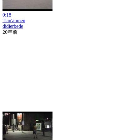
0:18
Tian'anmen
didierbede
20年前