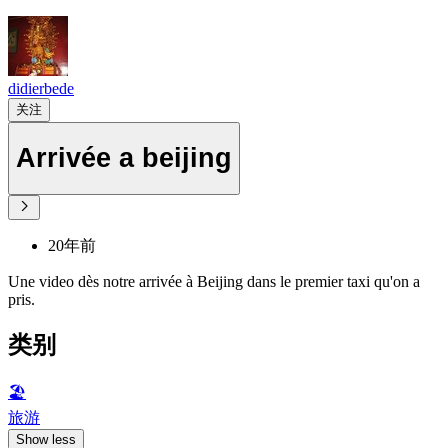
didierbede
关注
Arrivée a beijing
20年前
Une video dès notre arrivée à Beijing dans le premier taxi qu'on a
pris.
类别
🏖
旅游
Show less