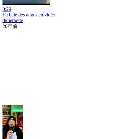
0:29
La baie des anges en vidéo
didierbede
20年前