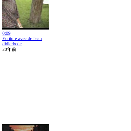
0:09
Ecriture avec de l'eau
didierbede
20年前