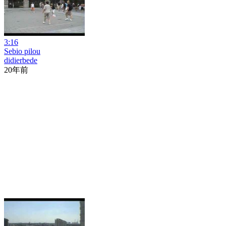
3:16
Sebio pilou
didierbede
20年前