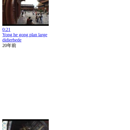
0:21
Yong he gong plan large
didierbede
20年前