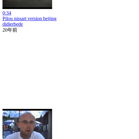
0:34
Pilou nissart version beijing
didierbede
20年前