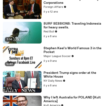
Corporations
Foreign Affairs
il y a 12 ans
10:02
SURF SESSIONS: Traveling Indonesia
for heavy swells.
Red Bull
il y a 8 ans
3:14
Stephen Keel's World Famous 3 in the
Pocket
Major League Soccer
il y a 9 ans
0:49
President Trump signs order at the
White House
NY Daily News
il y a 8 ans
5:13
Why I left Australia for POLAND [Kult
America]
Kult America