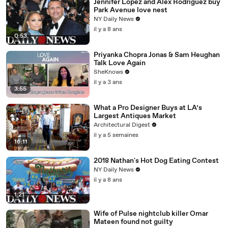
Jennifer Lopez and Alex Rodriguez buy
Park Avenue love nest
NY Daily News
il y a 8 ans
0:53
Priyanka Chopra Jonas & Sam Heughan
Talk Love Again
SheKnows
il y a 3 ans
3:55
What a Pro Designer Buys at LA’s
Largest Antiques Market
Architectural Digest
il y a 5 semaines
16:11
2018 Nathan's Hot Dog Eating Contest
NY Daily News
il y a 8 ans
1:21
Wife of Pulse nightclub killer Omar
Mateen found not guilty