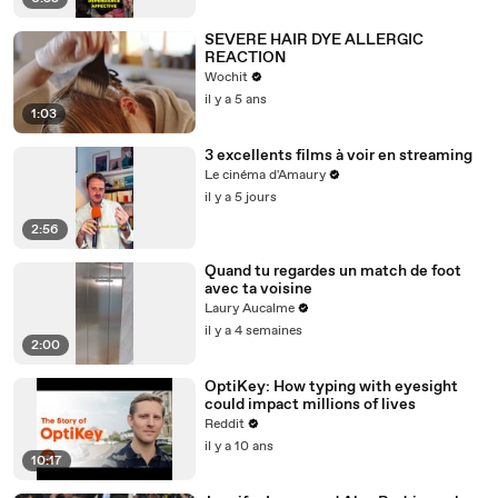
SEVERE HAIR DYE ALLERGIC
REACTION
Wochit
il y a 5 ans
1:03
3 excellents films à voir en streaming
Le cinéma d'Amaury
il y a 5 jours
2:56
Quand tu regardes un match de foot
avec ta voisine
Laury Aucalme
il y a 4 semaines
2:00
OptiKey: How typing with eyesight
could impact millions of lives
Reddit
il y a 10 ans
10:17