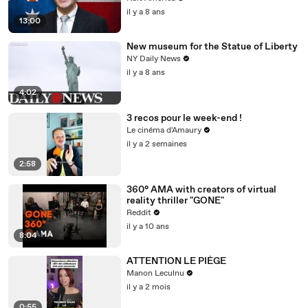
il y a 8 ans
13:00
New museum for the Statue of Liberty
NY Daily News
il y a 8 ans
4:02
3 recos pour le week-end !
Le cinéma d'Amaury
il y a 2 semaines
2:58
360° AMA with creators of virtual
reality thriller "GONE"
Reddit
il y a 10 ans
8:04
ATTENTION LE PIÈGE
Manon Leculnu
il y a 2 mois
0:55