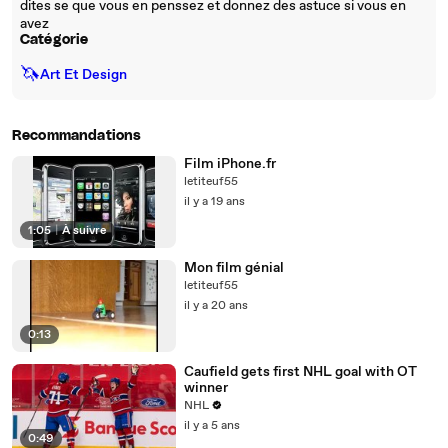
dites se que vous en penssez et donnez des astuce si vous en
avez
Catégorie
🦄
Art Et Design
Recommandations
Film iPhone.fr
letiteuf55
il y a 19 ans
1:05
|
À suivre
Mon film génial
letiteuf55
il y a 20 ans
0:13
Caufield gets first NHL goal with OT
winner
NHL
il y a 5 ans
0:49