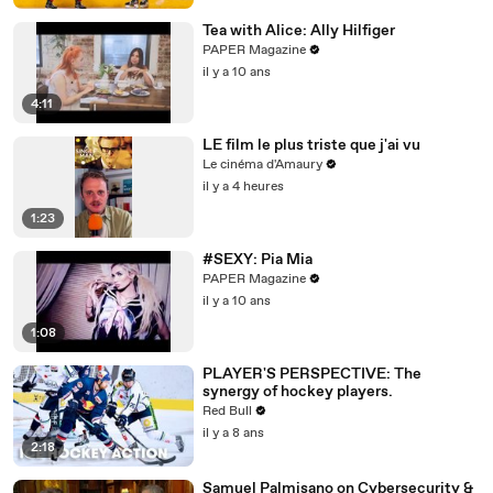
Tea with Alice: Ally Hilfiger
PAPER Magazine
il y a 10 ans
4:11
LE film le plus triste que j'ai vu
Le cinéma d'Amaury
il y a 4 heures
1:23
#SEXY: Pia Mia
PAPER Magazine
il y a 10 ans
1:08
PLAYER'S PERSPECTIVE: The
synergy of hockey players.
Red Bull
il y a 8 ans
2:18
Samuel Palmisano on Cybersecurity &