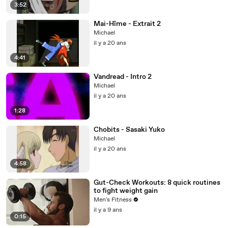
3:52
Mai-Hîme - Extrait 2
Michael
il y a 20 ans
4:41
Vandread - Intro 2
Michael
il y a 20 ans
1:28
Chobits - Sasaki Yuko
Michael
il y a 20 ans
4:58
Gut-Check Workouts: 8 quick routines
to fight weight gain
Men's Fitness
il y a 9 ans
0:15