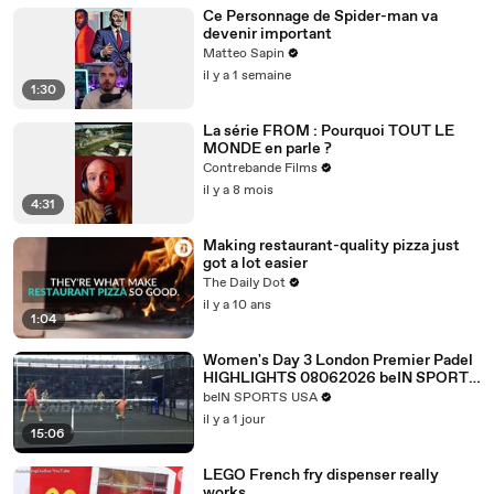
Ce Personnage de Spider-man va
devenir important
Matteo Sapin
il y a 1 semaine
1:30
La série FROM : Pourquoi TOUT LE
MONDE en parle ?
Contrebande Films
il y a 8 mois
4:31
Making restaurant-quality pizza just
got a lot easier
The Daily Dot
il y a 10 ans
1:04
Women's Day 3 London Premier Padel
HIGHLIGHTS 08062026 beIN SPORTS
USA.mp4
beIN SPORTS USA
il y a 1 jour
15:06
LEGO French fry dispenser really
works