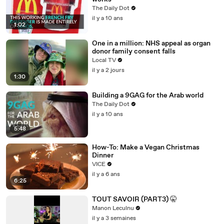
The Daily Dot
il y a 10 ans
1:02
One in a million: NHS appeal as organ
donor family consent falls
Local TV
il y a 2 jours
1:30
Building a 9GAG for the Arab world
The Daily Dot
il y a 10 ans
5:48
How-To: Make a Vegan Christmas
Dinner
VICE
il y a 6 ans
6:25
TOUT SAVOIR (PART3) 🤫
Manon Leculnu
il y a 3 semaines