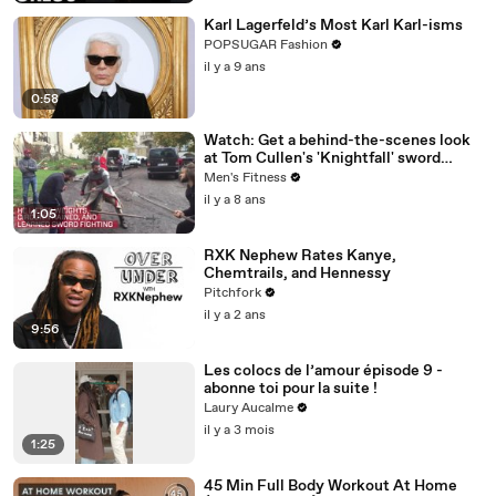
Karl Lagerfeld’s Most Karl Karl-isms
POPSUGAR Fashion
il y a 9 ans
0:58
Watch: Get a behind-the-scenes look
at Tom Cullen's 'Knightfall' sword
training
Men's Fitness
il y a 8 ans
1:05
RXK Nephew Rates Kanye,
Chemtrails, and Hennessy
Pitchfork
il y a 2 ans
9:56
Les colocs de l’amour épisode 9 -
abonne toi pour la suite !
Laury Aucalme
il y a 3 mois
1:25
45 Min Full Body Workout At Home