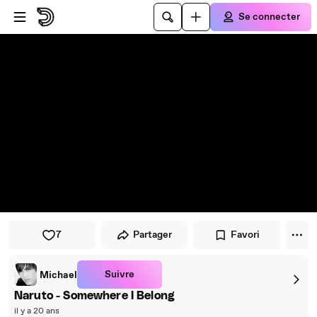
Passer au player
Passer au contenu principal
Se connecter
7
Partager
Favori
Suivre
Michael
Naruto - Somewhere I Belong
il y a 20 ans