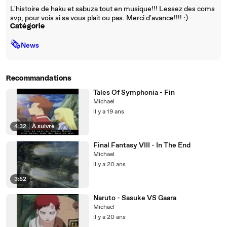
L'histoire de haku et sabuza tout en musique!!! Lessez des coms
svp, pour vois si sa vous plait ou pas. Merci d'avance!!!! :)
Catégorie
🗞
News
Recommandations
Tales Of Symphonia - Fin
Michael
il y a 19 ans
4:32
|
À suivre
Final Fantasy VIII - In The End
Michael
il y a 20 ans
3:52
Naruto - Sasuke VS Gaara
Michael
il y a 20 ans