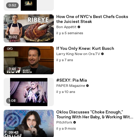
0:52
How One of NYC’s Best Chefs Cooks
the Juiciest Steak
Bon Appétit
il y a 5 semaines
11:02
If You Only Knew: Kurt Busch
Larry King Now on Ora.TV
il y a 7 ans
3:48
#SEXY: Pia Mia
PAPER Magazine
il y a 10 ans
1:08
Oklou Discusses "Choke Enough,"
Touring With Her Baby, & Working With
FKA twigs
Pitchfork
il y a 9 mois
39:42