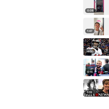
0:08
1:47
4:00
0:15
1:15