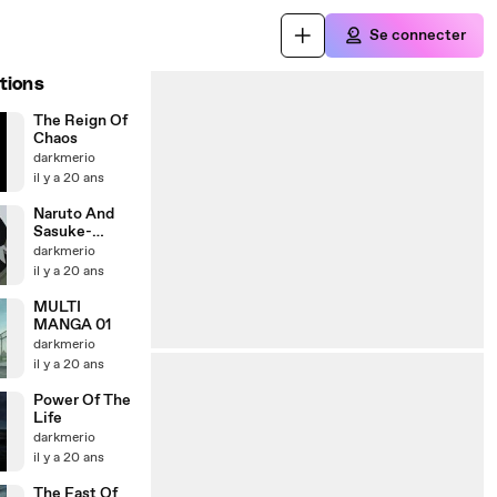
Se connecter
tions
The Reign Of
Chaos
darkmerio
il y a 20 ans
Naruto And
Sasuke-
Remake-
darkmerio
il y a 20 ans
MULTI
MANGA 01
darkmerio
il y a 20 ans
Power Of The
Life
darkmerio
il y a 20 ans
The Fast Of