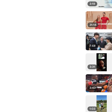
3:19
31:14
7:58
3:31
3:43
1:03