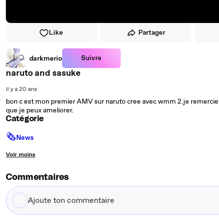
Like
Partager
Suivre
darkmerio
naruto and sasuke
il y a 20 ans
bon c est mon premier AMV sur naruto cree avec wmm 2.je remercie tr
que je peux ameliorer.
Catégorie
🗞
News
Voir moins
Commentaires
Ajoute
ton