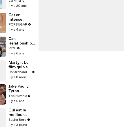
Society
darkmerio
il y a 20 ans
Get an
Intense
Cardio
POPSUGAR
Workout
il y a 4 ans
Without
Running or
Can
Jumping in
Relationships
This 30-
Survive a
VICE
Minute
Global
il y a 6 ans
Routine
Pandemic?
Martyr : Le
film qui va
trop loin et
Contrebande Films
vous laissera
il y a 8 mois
brisé –
Disponible sur
Jake Paul v.
Prime Video
Tyron
Woodley
The Fumble
Match:
il y a 5 ans
People Think
The Whole
Qui est le
Thing Was
meilleur
RIGGED
présentateur
Sacha Borg
?
il y a 3 jours