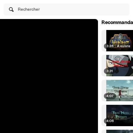
Rechercher
Recommanda
3:26
|
À suivre
3:31
4:07
4:06