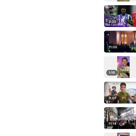
2:33
11:05
1:16
9:07
11:14