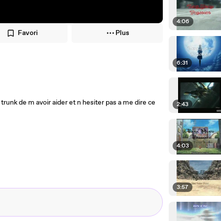
4:06
Favori
Plus
6:31
unk de m avoir aider et n hesiter pas a me dire ce
2:43
4:03
3:57