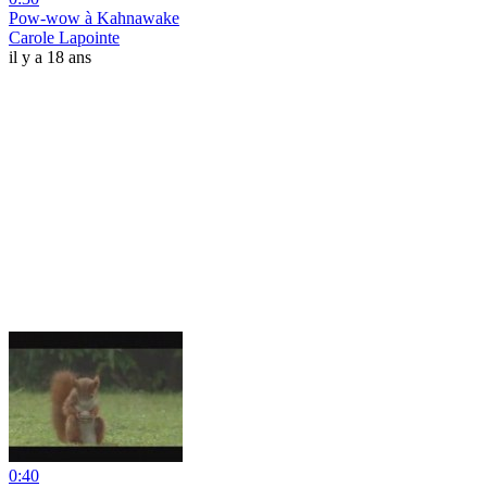
Pow-wow à Kahnawake
Carole Lapointe
il y a 18 ans
0:40