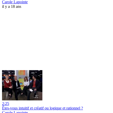
Carole Lapointe
il y a 18 ans
2:25
Êtes-vous intuitif et créatif ou logique et rationnel ?
Carole Lapointe