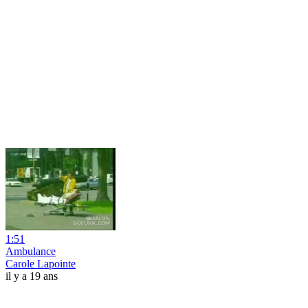
1:51
Ambulance
Carole Lapointe
il y a 19 ans