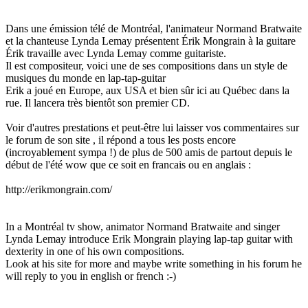
Dans une émission télé de Montréal, l'animateur Normand Bratwaite
et la chanteuse Lynda Lemay présentent Érik Mongrain à la guitare
Érik travaille avec Lynda Lemay comme guitariste.
Il est compositeur, voici une de ses compositions dans un style de
musiques du monde en lap-tap-guitar
Erik a joué en Europe, aux USA et bien sûr ici au Québec dans la
rue. Il lancera très bientôt son premier CD.
Voir d'autres prestations et peut-être lui laisser vos commentaires sur
le forum de son site , il répond a tous les posts encore
(incroyablement sympa !) de plus de 500 amis de partout depuis le
début de l'été wow que ce soit en francais ou en anglais :
http://erikmongrain.com/
In a Montréal tv show, animator Normand Bratwaite and singer
Lynda Lemay introduce Erik Mongrain playing lap-tap guitar with
dexterity in one of his own compositions.
Look at his site for more and maybe write something in his forum he
will reply to you in english or french :-)