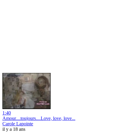
1:40
Amour....toujours....Love, love, love...
Carole Lapointe
il y a 18 ans