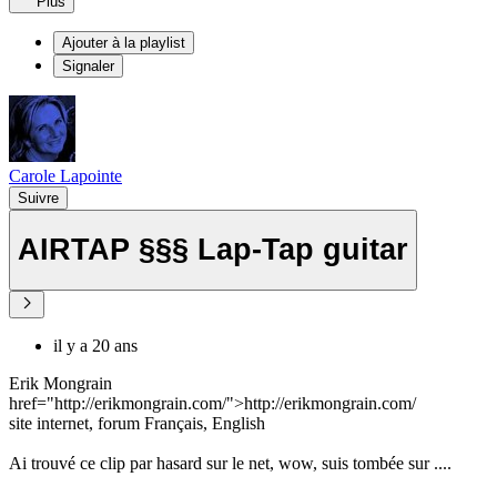
Plus
Ajouter à la playlist
Signaler
Carole Lapointe
Suivre
AIRTAP §§§ Lap-Tap guitar
il y a 20 ans
Erik Mongrain
href="http://erikmongrain.com/">http://erikmongrain.com/
site internet, forum Français, English
Ai trouvé ce clip par hasard sur le net, wow, suis tombée sur ....