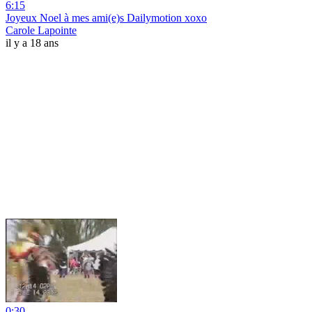
6:15
Joyeux Noel à mes ami(e)s Dailymotion xoxo
Carole Lapointe
il y a 18 ans
0:30