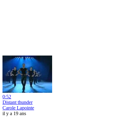
0:52
Distant thunder
Carole Lapointe
il y a 19 ans