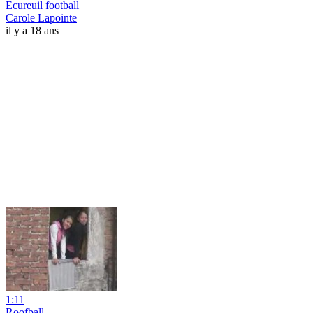
Ecureuil football
Carole Lapointe
il y a 18 ans
1:11
Roofball