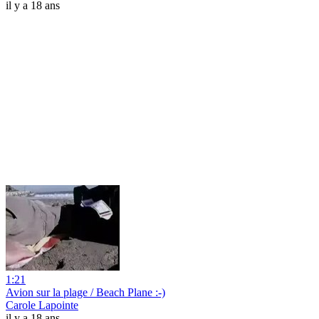
il y a 18 ans
1:21
Avion sur la plage / Beach Plane :-)
Carole Lapointe
il y a 18 ans