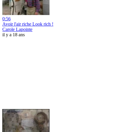
0:56
Avoir l'air riche Look rich !
Carole Lapointe
il y a 18 ans