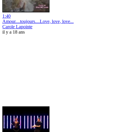
1:40
Amour....toujours....Love, love, love...
Carole Lapointe
il y a 18 ans