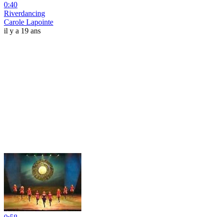
0:40
Riverdancing
Carole Lapointe
il y a 19 ans