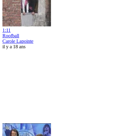
1:11
Roofball
Carole Lapointe
il y a 18 ans