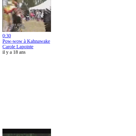
0:30
Pow-wow à Kahnawake
Carole Lapointe
il y a 18 ans