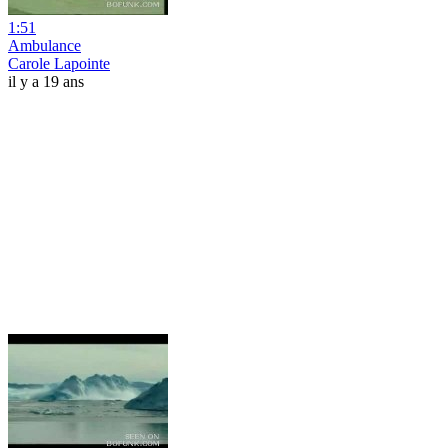
1:51
Ambulance
Carole Lapointe
il y a 19 ans