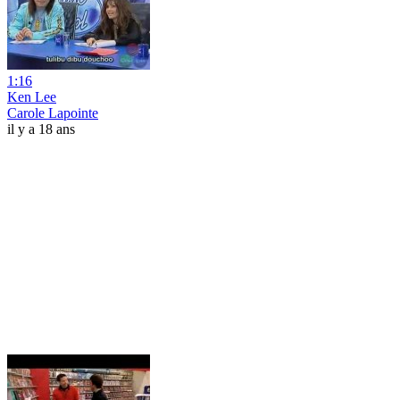
1:16
Ken Lee
Carole Lapointe
il y a 18 ans