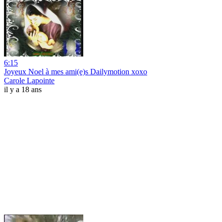
6:15
Joyeux Noel à mes ami(e)s Dailymotion xoxo
Carole Lapointe
il y a 18 ans