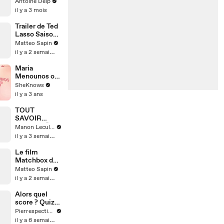
Antoine Delp
il y a 3 mois
Trailer de Ted
Lasso Saison
4
Matteo Sapin
il y a 2 semaines
Maria
Menounos on
Motherhood &
SheKnows
Manifestation
il y a 3 ans
TOUT
SAVOIR
(PART3) 🤫
Manon Leculnu
il y a 3 semaines
Le film
Matchbox de
AppleTV
Matteo Sapin
il y a 2 semaines
Alors quel
score ? Quiz
littérature
Pierrespectives
il y a 6 semaines