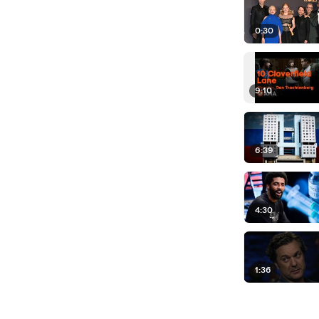
0:30
9:10
6:39
4:30
1:36