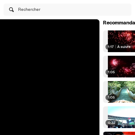
Rechercher
Recommanda
1:17
|
À suivre
1:05
1:05
0:32