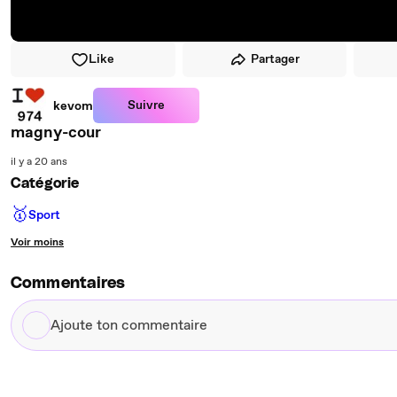
Like
Partager
Suivre
kevom
magny-cour
il y a 20 ans
Catégorie
🥇
Sport
Voir moins
Commentaires
Ajoute
ton
commentaire