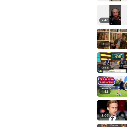
2:46
0:58
0:56
4:52
2:08