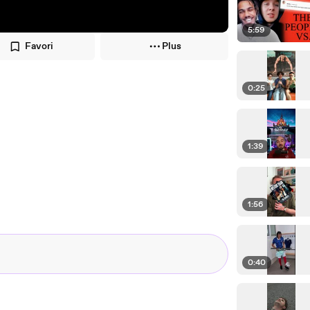
5:59
Favori
Plus
0:25
1:39
1:56
0:40