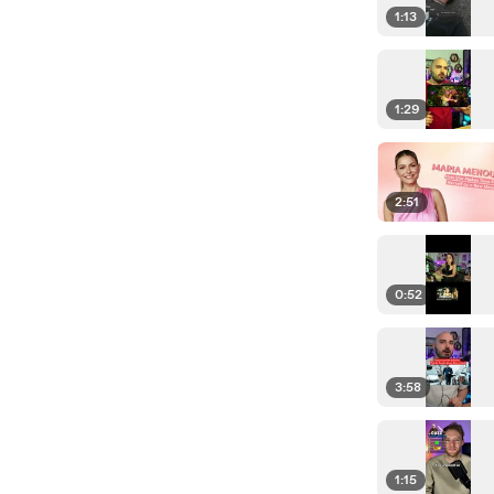
1:13
1:29
2:51
0:52
3:58
1:15