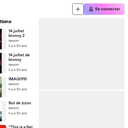
Se connecter
tions
14 juillet
brunoy 2
kevom
il y a 20 ans
14 juillet de
brunoy
kevom
il y a 20 ans
IMAG0115
kevom
il y a 20 ans
But de zizou
kevom
il y a 20 ans
“This is a Set