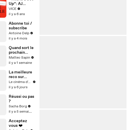
Up”: AJ
Tracey x Aitch
VICE
Respond to
il y a 6 ans
Their YouTube
Comments
Abonne toi /
subscribe
Antoine Delp
il y a 4 mois
Quand sort le
prochain
Spider-Man ?
Matteo Sapin
il y a 1 semaine
La meilleure
reco sur
Prime Video
Le cinéma d'Amaury
il y a 6 jours
Réussi ou pas
?
Sacha Borg
il y a 5 semaines
Acceptez
vous ❤️