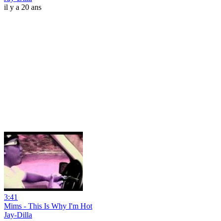
il y a 20 ans
3:41
Mims - This Is Why I'm Hot
Jay-Dilla