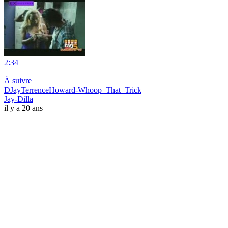
2:34
|
À suivre
DJayTerrenceHoward-Whoop_That_Trick
Jay-Dilla
il y a 20 ans