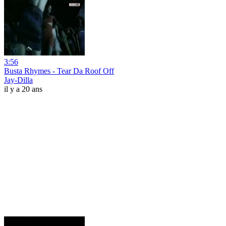
3:56
Busta Rhymes - Tear Da Roof Off
Jay-Dilla
il y a 20 ans