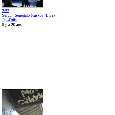
2:52
Sefyu - Sénégalo-Ruskov (Live)
Jay-Dilla
il y a 20 ans