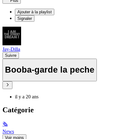
Plus
Ajouter à la playlist
Signaler
Jay-Dilla
Suivre
Booba-garde la peche
il y a 20 ans
Catégorie
🗞
News
Voir moins