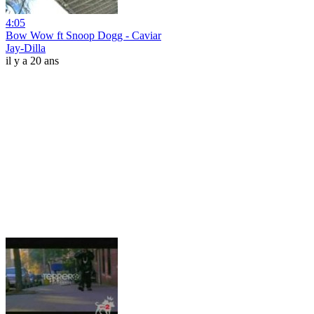
4:05
Bow Wow ft Snoop Dogg - Caviar
Jay-Dilla
il y a 20 ans