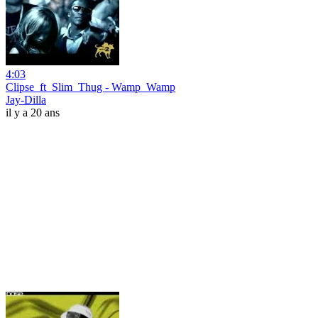
4:03
Clipse_ft_Slim_Thug - Wamp_Wamp
Jay-Dilla
il y a 20 ans