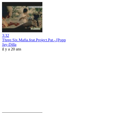
3:32
Three.Six.Mafia.feat.Project.Pat.-.[Popp
Jay-Dilla
il y a 20 ans