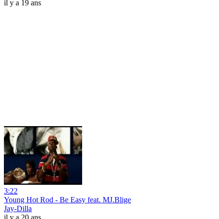
il y a 19 ans
3:22
Young Hot Rod - Be Easy feat. MJ.Blige
Jay-Dilla
il y a 20 ans