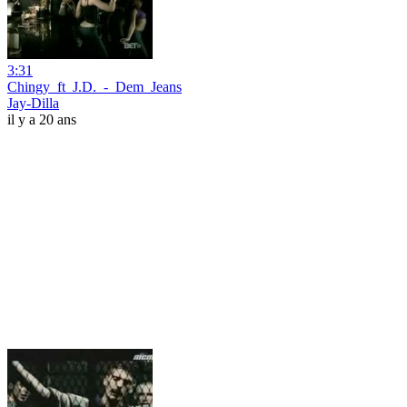
3:31
Chingy_ft_J.D._-_Dem_Jeans
Jay-Dilla
il y a 20 ans