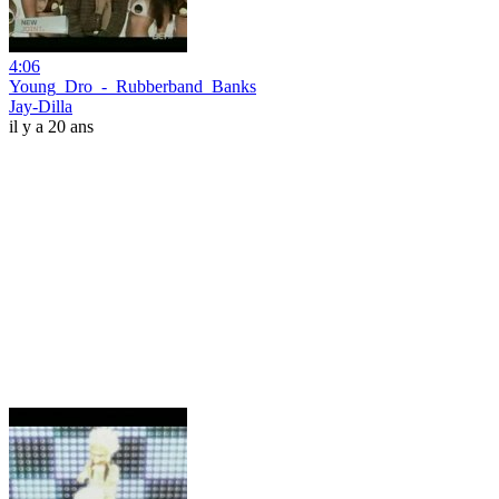
4:06
Young_Dro_-_Rubberband_Banks
Jay-Dilla
il y a 20 ans