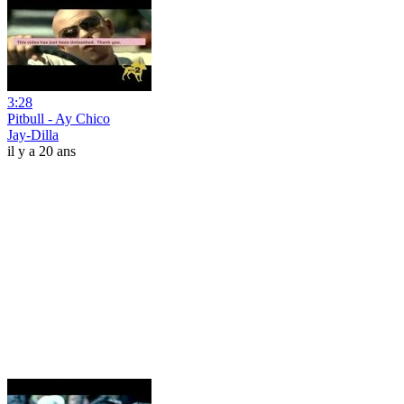
3:28
Pitbull - Ay Chico
Jay-Dilla
il y a 20 ans