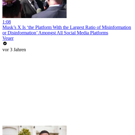
1:08
Musk’s X Is ‘the Platform With the Largest Ratio of Misinformation
or Disinformation’ Amongst All Social Media Platforms
Veuer
vor 3 Jahren