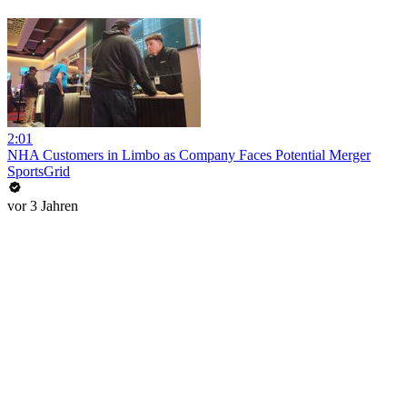
2:01
NHA Customers in Limbo as Company Faces Potential Merger
SportsGrid
vor 3 Jahren