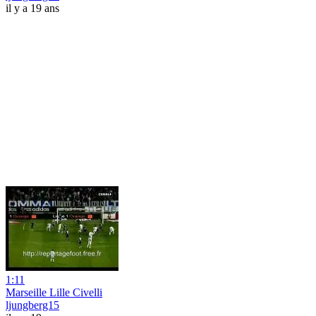
il y a 19 ans
1:11
Marseille Lille Civelli
ljungberg15