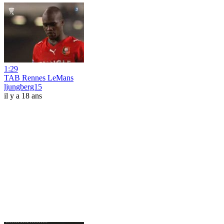
1:29
TAB Rennes LeMans
ljungberg15
il y a 18 ans