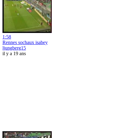
1:58
Rennes sochaux isabey
ljungberg15
il y a 19 ans