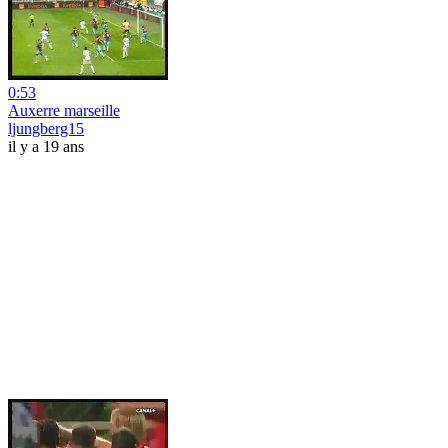
0:53
Auxerre marseille
ljungberg15
il y a 19 ans