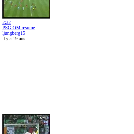
2:32
PSG OM resume
ljungberg15
il y a 19 ans