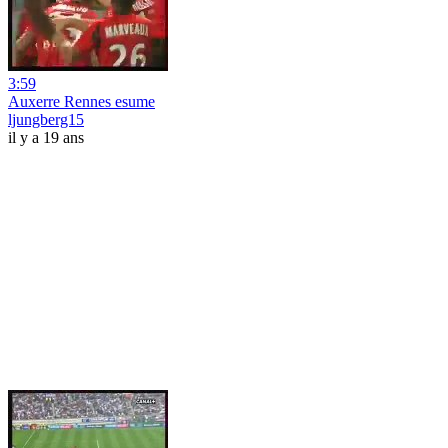
3:59
Auxerre Rennes esume
ljungberg15
il y a 19 ans