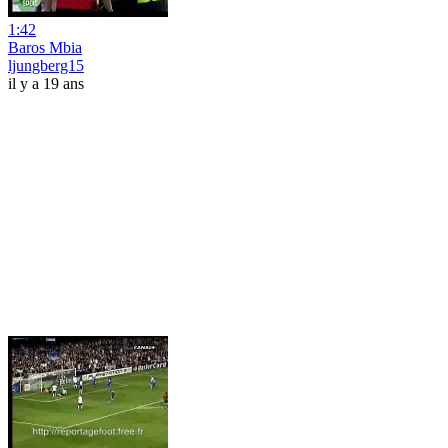
1:42
Baros Mbia
ljungberg15
il y a 19 ans