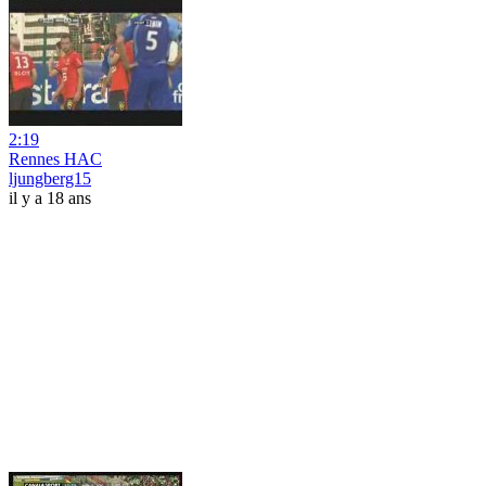
2:19
Rennes HAC
ljungberg15
il y a 18 ans