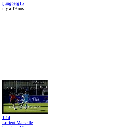
ljungberg15
il y a 19 ans
1:14
Lorient Marseille