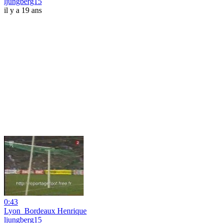
ljungberg15
il y a 19 ans
0:43
Lyon_Bordeaux Henrique
ljungberg15