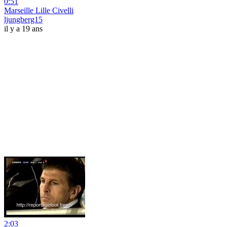
0:51
Marseille Lille Civelli
ljungberg15
il y a 19 ans
2:03