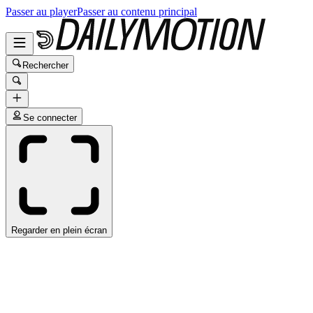
Passer au player
Passer au contenu principal
Rechercher
Se connecter
Regarder en plein écran