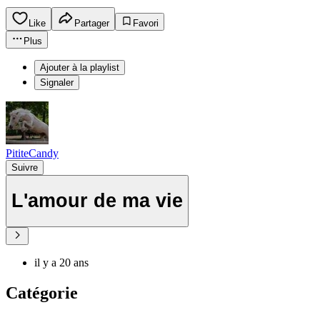
Like
Partager
Favori
Plus
Ajouter à la playlist
Signaler
PititeCandy
Suivre
L'amour de ma vie
il y a 20 ans
Catégorie