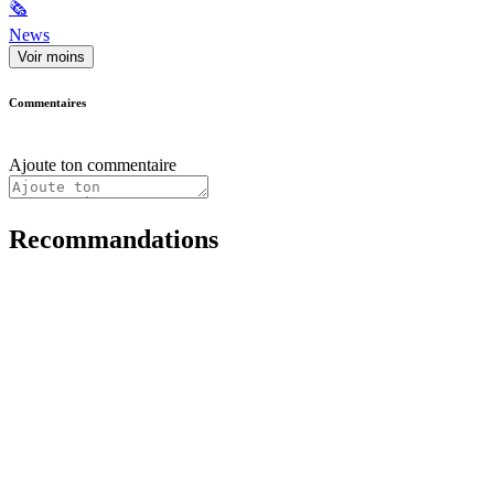
🗞
News
Voir moins
Commentaires
Ajoute ton commentaire
Recommandations