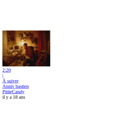
2:20
|
À suivre
Anniv bastien
PititeCandy
il y a 18 ans