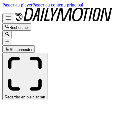
Passer au player
Passer au contenu principal
Rechercher
Se connecter
Regarder en plein écran