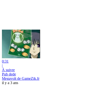
0:31
|
À suivre
Pub dede
Megavolt de GameZik.fr
il y a 3 ans