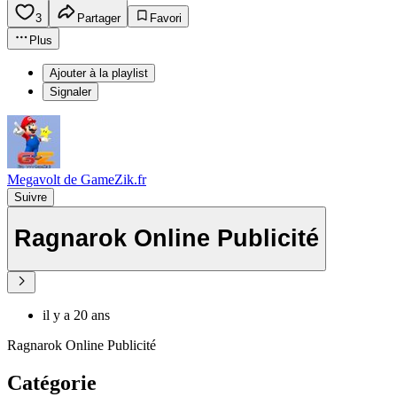
3
Partager
Favori
Plus
Ajouter à la playlist
Signaler
Megavolt de GameZik.fr
Suivre
Ragnarok Online Publicité
il y a 20 ans
Ragnarok Online Publicité
Catégorie