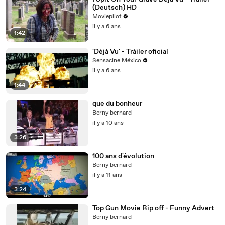
(Deutsch) HD
Moviepilot
il y a 6 ans
1:42
'Déjà Vu' - Tráiler oficial
Sensacine México
il y a 6 ans
1:44
que du bonheur
Berny bernard
il y a 10 ans
3:26
100 ans d'évolution
Berny bernard
il y a 11 ans
3:24
Top Gun Movie Rip off - Funny Advert
Berny bernard