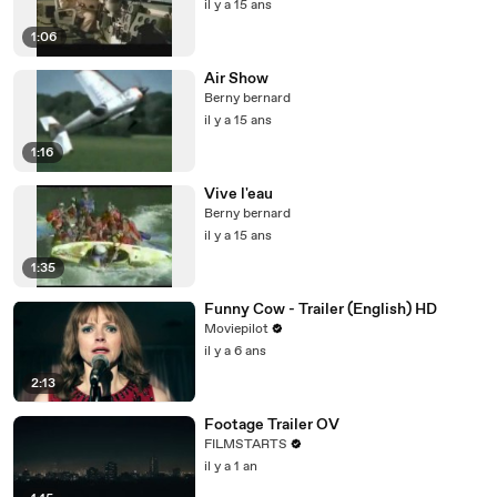
il y a 15 ans
1:06
Air Show
Berny bernard
il y a 15 ans
1:16
Vive l'eau
Berny bernard
il y a 15 ans
1:35
Funny Cow - Trailer (English) HD
Moviepilot
il y a 6 ans
2:13
Footage Trailer OV
FILMSTARTS
il y a 1 an