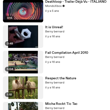
Deathloop - Trailer Déjà Vu - ITALIANO
MondoXbox
il y a 5 ans
3:15
It is Unreal!
Berny bernard
il y a 16 ans
0:48
Fail Compilation April 2010
Berny bernard
il y a 16 ans
5:04
Respect the Nature
Berny bernard
il y a 16 ans
1:18
Micha Rockt Tic Tac
Berny bernard