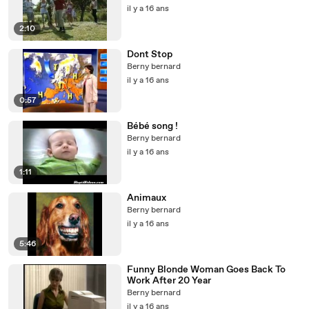
il y a 16 ans
2:10
Dont Stop
Berny bernard
il y a 16 ans
0:57
Bébé song !
Berny bernard
il y a 16 ans
1:11
Animaux
Berny bernard
il y a 16 ans
5:46
Funny Blonde Woman Goes Back To
Work After 20 Year
Berny bernard
il y a 16 ans