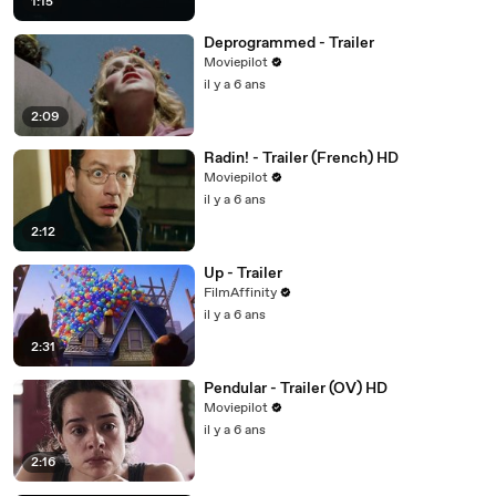
1:15
Deprogrammed - Trailer
Moviepilot
il y a 6 ans
2:09
Radin! - Trailer (French) HD
Moviepilot
il y a 6 ans
2:12
Up - Trailer
FilmAffinity
il y a 6 ans
2:31
Pendular - Trailer (OV) HD
Moviepilot
il y a 6 ans
2:16