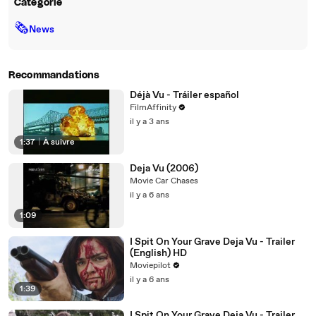
Catégorie
🗞
News
Recommandations
Déjà Vu - Tráiler español
FilmAffinity
il y a 3 ans
1:37
|
À suivre
Deja Vu (2006)
Movie Car Chases
il y a 6 ans
1:09
I Spit On Your Grave Deja Vu - Trailer
(English) HD
Moviepilot
il y a 6 ans
1:39
I Spit On Your Grave Deja Vu - Trailer