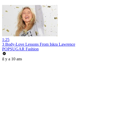
1:25
3 Body-Love Lessons From Iskra Lawrence
POPSUGAR Fashion
il y a 10 ans