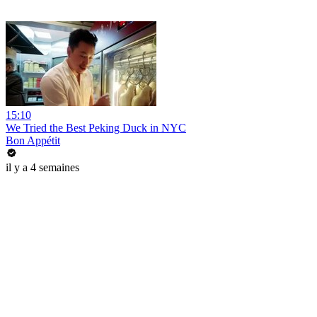
15:10
We Tried the Best Peking Duck in NYC
Bon Appétit
il y a 4 semaines