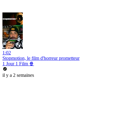
1:02
Stopmotion, le film d'horreur prometteur
1 Jour 1 Film 🍿
il y a 2 semaines