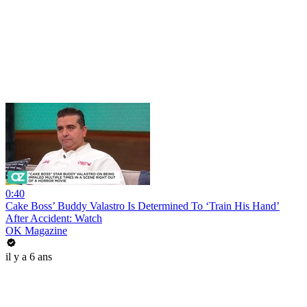
0:40
Cake Boss’ Buddy Valastro Is Determined To ‘Train His Hand’
After Accident: Watch
OK Magazine
il y a 6 ans