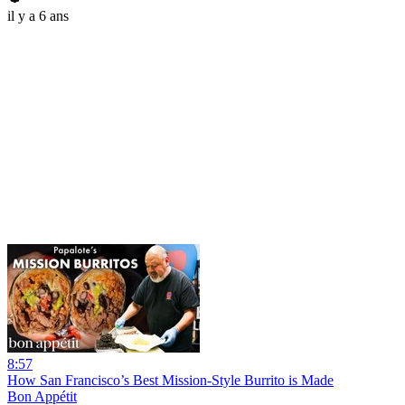
il y a 6 ans
8:57
How San Francisco’s Best Mission-Style Burrito is Made
Bon Appétit