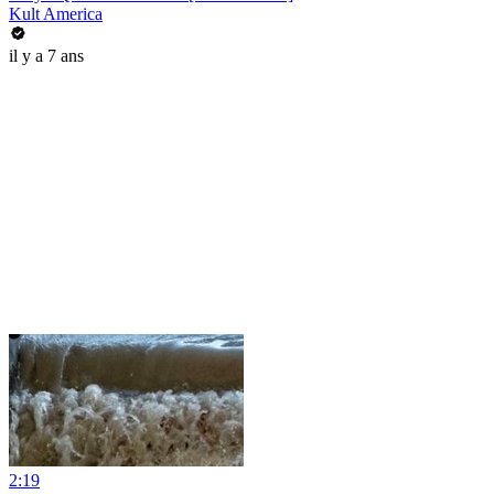
Kult America
il y a 7 ans
2:19