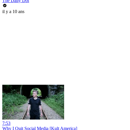
The Daily Dot
il y a 10 ans
7:53
Why I Quit Social Media [Kult America]