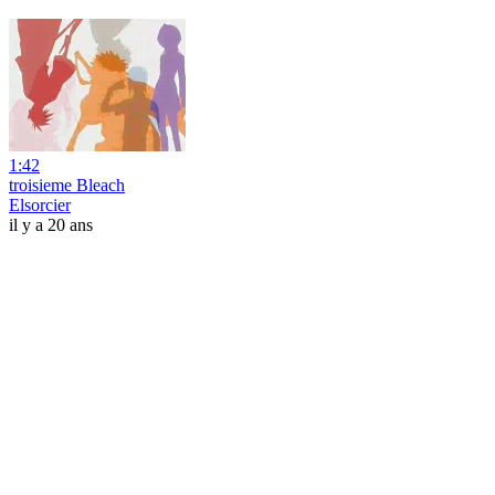
1:42
troisieme Bleach
Elsorcier
il y a 20 ans