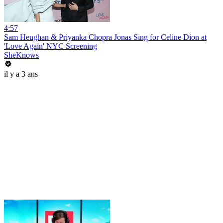
4:57
Sam Heughan & Priyanka Chopra Jonas Sing for Celine Dion at
'Love Again' NYC Screening
SheKnows
il y a 3 ans