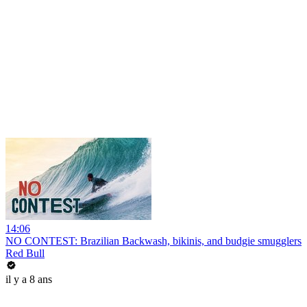
14:06
NO CONTEST: Brazilian Backwash, bikinis, and budgie smugglers
Red Bull
il y a 8 ans