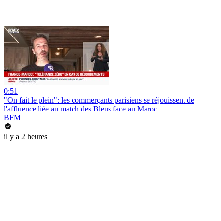
0:51
"On fait le plein": les commerçants parisiens se réjouissent de
l'affluence liée au match des Bleus face au Maroc
BFM
il y a 2 heures