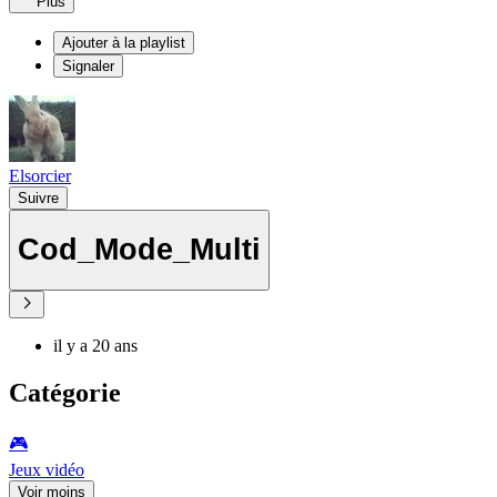
Plus
Ajouter à la playlist
Signaler
Elsorcier
Suivre
Cod_Mode_Multi
il y a 20 ans
Catégorie
🎮️
Jeux vidéo
Voir moins