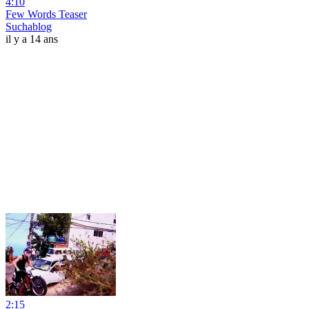
4:10
Few Words Teaser
Suchablog
il y a 14 ans
2:15