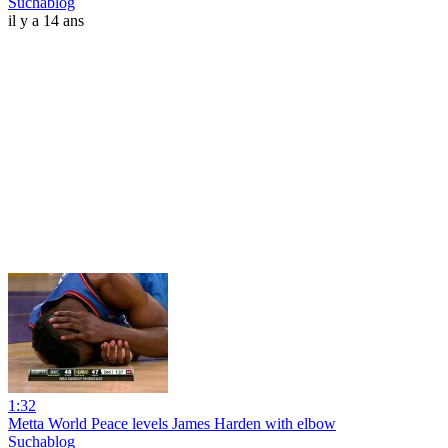
Suchablog
il y a 14 ans
1:32
Metta World Peace levels James Harden with elbow
Suchablog