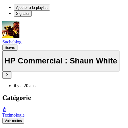
Ajouter à la playlist
Signaler
Suchablog
Suivre
HP Commercial : Shaun White
il y a 20 ans
Catégorie
🤖
Technologie
Voir moins