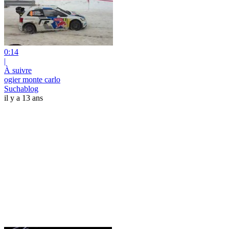
0:14
|
À suivre
ogier monte carlo
Suchablog
il y a 13 ans