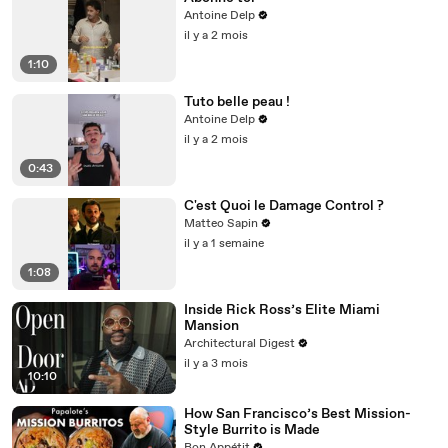
Antoine Delp
il y a 2 mois
1:10
Tuto belle peau !
Antoine Delp
il y a 2 mois
0:43
C'est Quoi le Damage Control ?
Matteo Sapin
il y a 1 semaine
1:08
Inside Rick Ross’s Elite Miami
Mansion
Architectural Digest
il y a 3 mois
10:10
How San Francisco’s Best Mission-
Style Burrito is Made