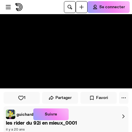
Passer au player
Passer au contenu principal
Se connecter
1
Partager
Favori
Suivre
guichard
les rider du 92i en mieux_0001
il y a 20 ans