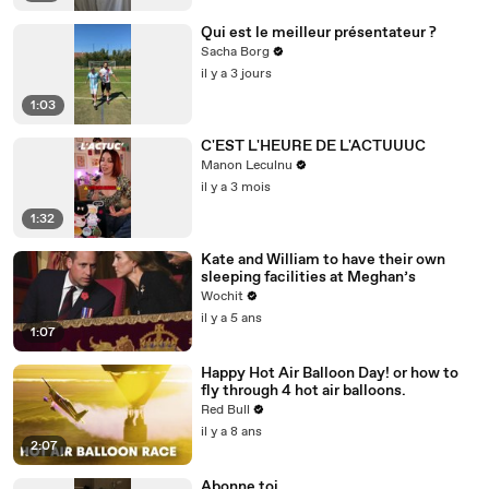
Qui est le meilleur présentateur ?
Sacha Borg
il y a 3 jours
1:03
C'EST L'HEURE DE L'ACTUUUC
Manon Leculnu
il y a 3 mois
1:32
Kate and William to have their own
sleeping facilities at Meghan’s
Wochit
il y a 5 ans
1:07
Happy Hot Air Balloon Day! or how to
fly through 4 hot air balloons.
Red Bull
il y a 8 ans
2:07
Abonne toi