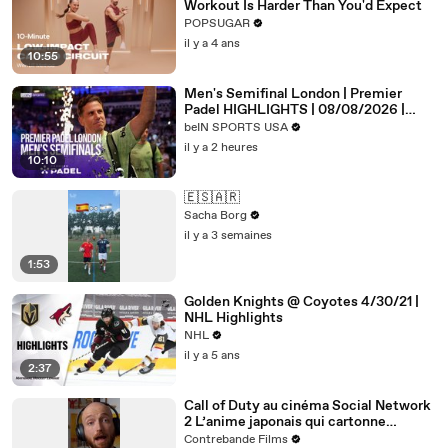
Workout Is Harder Than You'd Expect
POPSUGAR
il y a 4 ans
10:55
Men's Semifinal London | Premier
Padel HIGHLIGHTS | 08/08/2026 |
beIN SPORTS USA
beIN SPORTS USA
il y a 2 heures
10:10
🇪🇸🇦🇷
Sacha Borg
il y a 3 semaines
1:53
Golden Knights @ Coyotes 4/30/21 |
NHL Highlights
NHL
il y a 5 ans
2:37
Call of Duty au cinéma Social Network
2 L’anime japonais qui cartonne
comme jamaisC’est les 3 actus ciné de
Contrebande Films