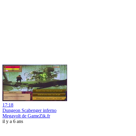
17:18
Dungeon Scabenger inferno
Megavolt de GameZik.fr
il y a 6 ans