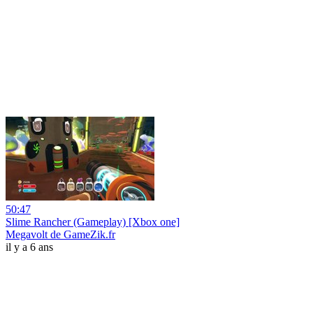
50:47
Slime Rancher (Gameplay) [Xbox one]
Megavolt de GameZik.fr
il y a 6 ans