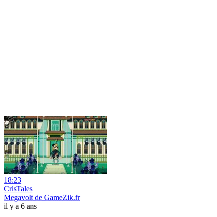
18:23
CrisTales
Megavolt de GameZik.fr
il y a 6 ans