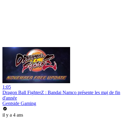
1:05
Dragon Ball FighterZ : Bandai Namco présente les maj de fin
d'année
Gentside Gaming
il y a 4 ans