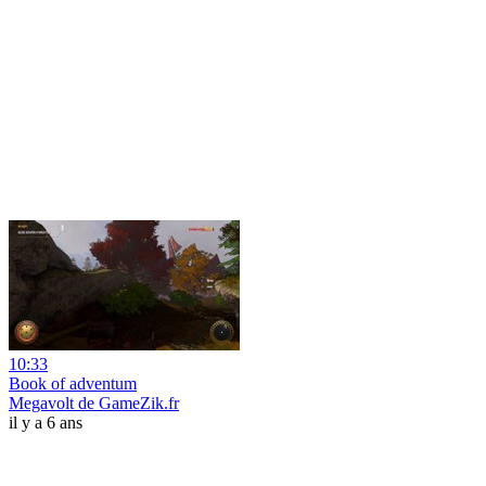
10:33
Book of adventum
Megavolt de GameZik.fr
il y a 6 ans