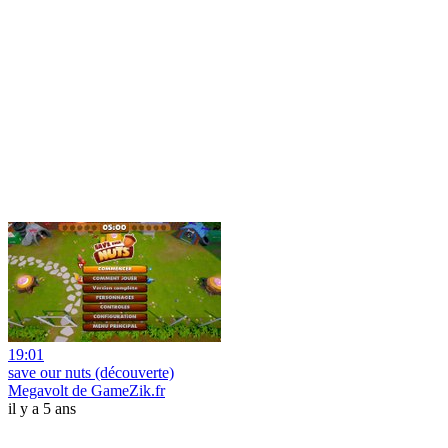
19:01
save our nuts (découverte)
Megavolt de GameZik.fr
il y a 5 ans