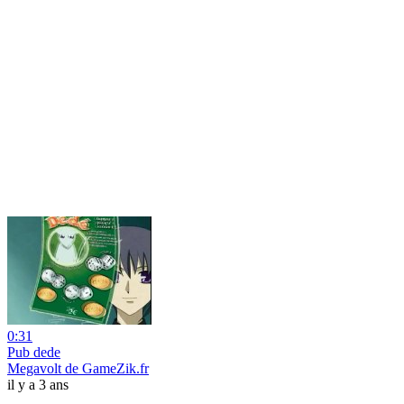
0:31
Pub dede
Megavolt de GameZik.fr
il y a 3 ans