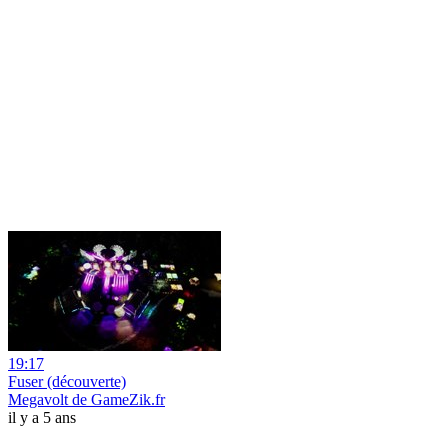
19:17
Fuser (découverte)
Megavolt de GameZik.fr
il y a 5 ans