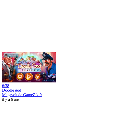
6:38
Doodle god
Megavolt de GameZik.fr
il y a 6 ans