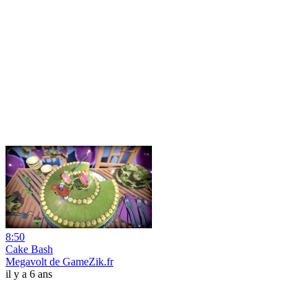
8:50
Cake Bash
Megavolt de GameZik.fr
il y a 6 ans