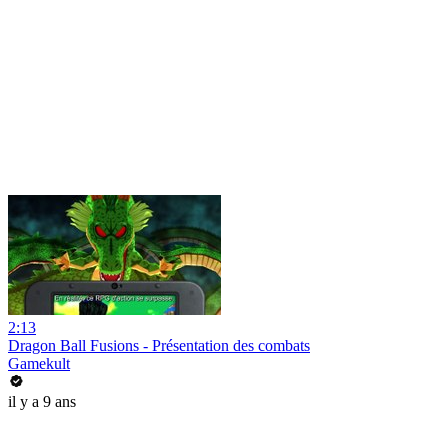
2:13
Dragon Ball Fusions - Présentation des combats
Gamekult
il y a 9 ans