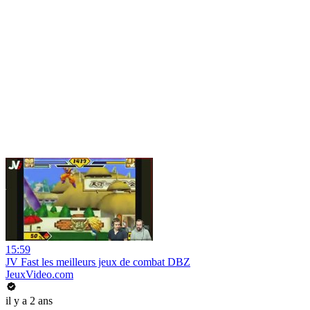
15:59
JV Fast les meilleurs jeux de combat DBZ
JeuxVideo.com
il y a 2 ans