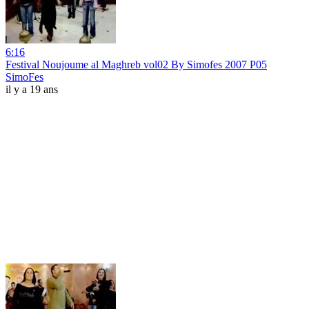
6:16
Festival Noujoume al Maghreb vol02 By Simofes 2007 P05
SimoFes
il y a 19 ans