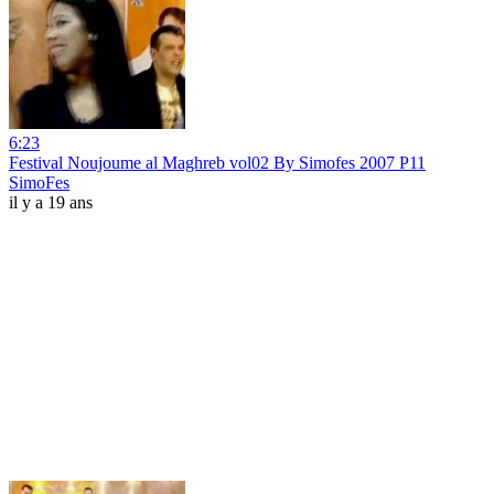
6:23
Festival Noujoume al Maghreb vol02 By Simofes 2007 P11
SimoFes
il y a 19 ans