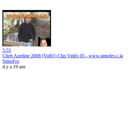
5:55
Cheb Azedine 2008 (Vol01) Clip Vidéo 05 - www.simofes.c.la
SimoFes
il y a 19 ans