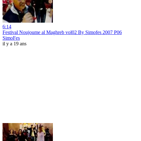
6:14
Festival Noujoume al Maghreb vol02 By Simofes 2007 P06
SimoFes
il y a 19 ans