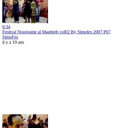
6:34
Festival Noujoume al Maghreb vol02 By Simofes 2007 P07
SimoFes
il y a 19 ans