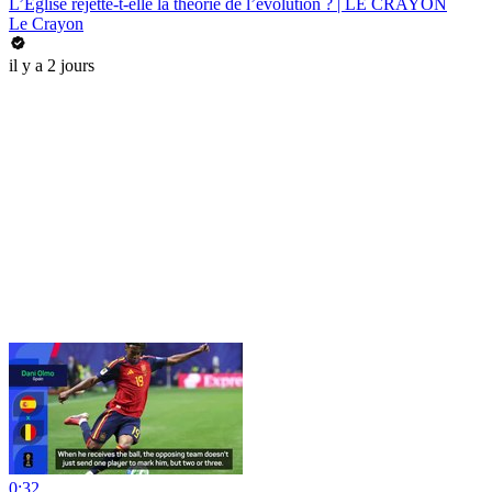
L’Église rejette-t-elle la théorie de l’évolution ? | LE CRAYON
Le Crayon
il y a 2 jours
0:32