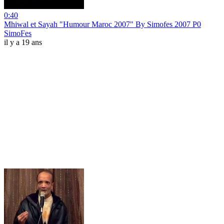
0:40
Mhiwal et Sayah "Humour Maroc 2007" By Simofes 2007 P0
SimoFes
il y a 19 ans