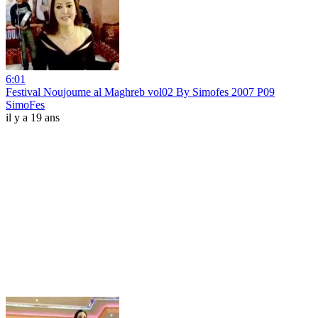
6:01
Festival Noujoume al Maghreb vol02 By Simofes 2007 P09
SimoFes
il y a 19 ans