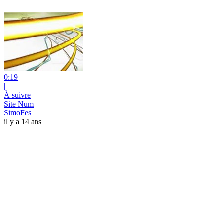
0:19
|
À suivre
Site Num
SimoFes
il y a 14 ans