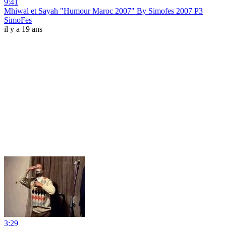
9:41
Mhiwal et Sayah "Humour Maroc 2007" By Simofes 2007 P3
SimoFes
il y a 19 ans
3:29