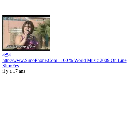
4:54
http://www.SimoPhone.Com : 100 % World Music 2009 On Line
SimoFes
il y a 17 ans