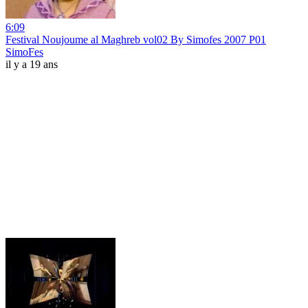
6:09
Festival Noujoume al Maghreb vol02 By Simofes 2007 P01
SimoFes
il y a 19 ans