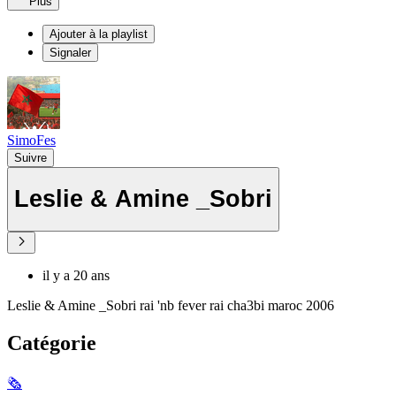
Plus
Ajouter à la playlist
Signaler
SimoFes
Suivre
Leslie & Amine _Sobri
il y a 20 ans
Leslie & Amine _Sobri rai 'nb fever rai cha3bi maroc 2006
Catégorie
🗞