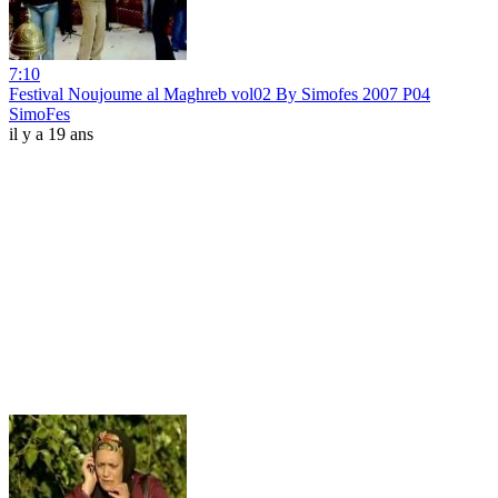
7:10
Festival Noujoume al Maghreb vol02 By Simofes 2007 P04
SimoFes
il y a 19 ans