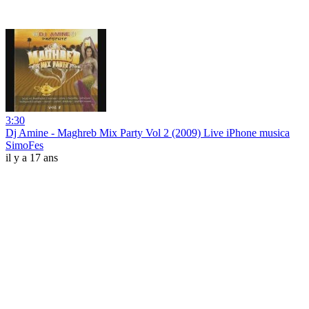
3:30
Dj Amine - Maghreb Mix Party Vol 2 (2009) Live iPhone musica
SimoFes
il y a 17 ans