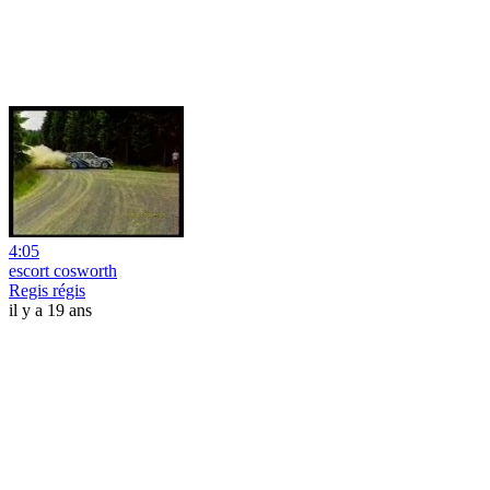
4:05
escort cosworth
Regis régis
il y a 19 ans