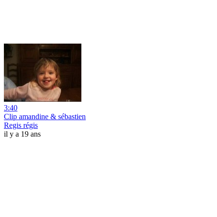
3:40
Clip amandine & sébastien
Regis régis
il y a 19 ans