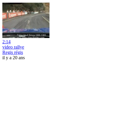
2:14
video rallye
Regis régis
il y a 20 ans