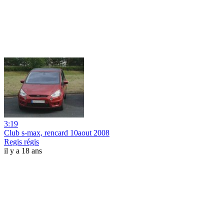
3:19
Club s-max, rencard 10aout 2008
Regis régis
il y a 18 ans