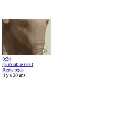
0:34
ça n'oublie pas !
Regis régis
il y a 20 ans