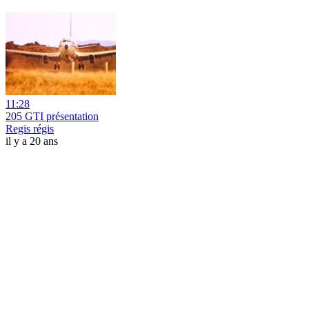
11:28
205 GTI présentation
Regis régis
il y a 20 ans