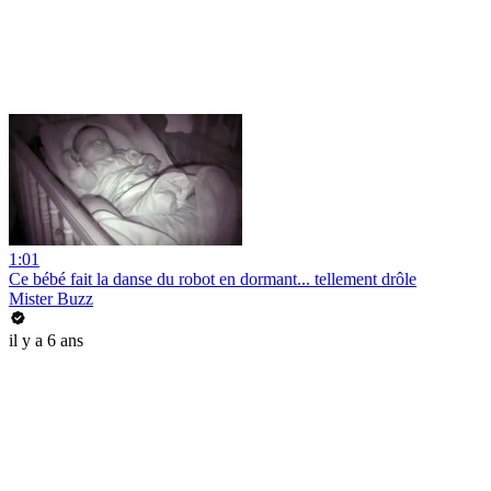
1:01
Ce bébé fait la danse du robot en dormant... tellement drôle
Mister Buzz
il y a 6 ans