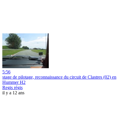
5:56
stage de pilotage, reconnaissance du circuit de Clastres (02) en
Hummer H2
Regis régis
il y a 12 ans