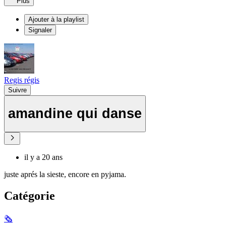
Plus
Ajouter à la playlist
Signaler
Regis régis
Suivre
amandine qui danse
il y a 20 ans
juste aprés la sieste, encore en pyjama.
Catégorie
🗞