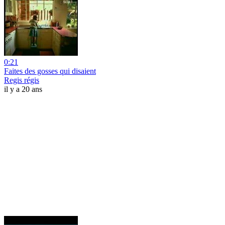
0:21
Faites des gosses qui disaient
Regis régis
il y a 20 ans