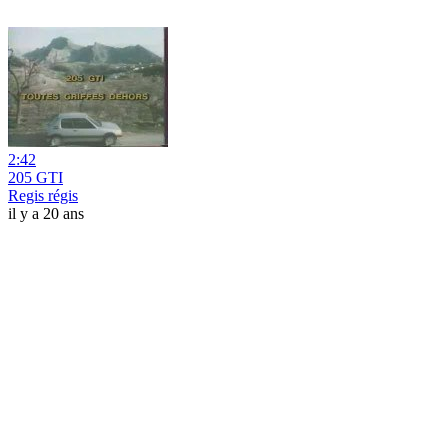
2:42
205 GTI
Regis régis
il y a 20 ans