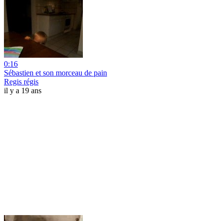
0:16
Sébastien et son morceau de pain
Regis régis
il y a 19 ans