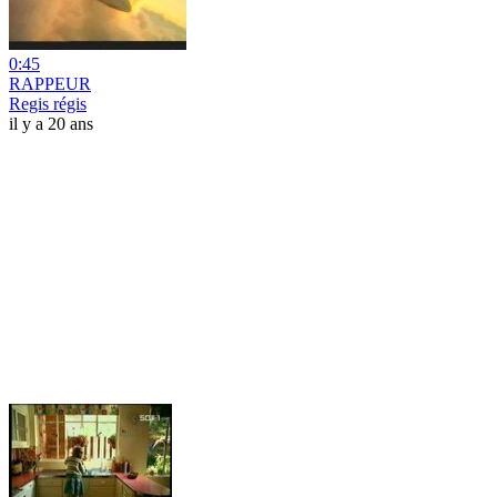
0:45
RAPPEUR
Regis régis
il y a 20 ans