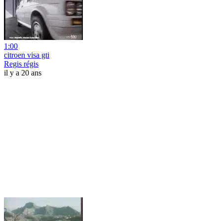
1:00
citroen visa gti
Regis régis
il y a 20 ans