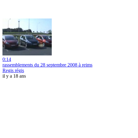
0:14
rassemblements du 28 septembre 2008 à reims
Regis régis
il y a 18 ans