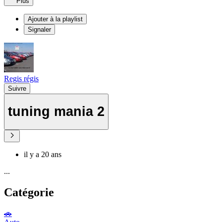
Plus
Ajouter à la playlist
Signaler
Regis régis
Suivre
tuning mania 2
il y a 20 ans
...
Catégorie
🚗