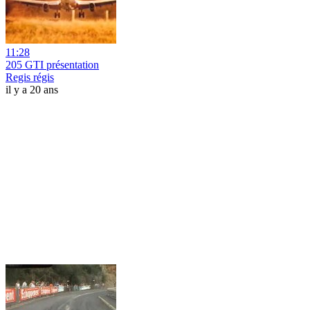
11:28
205 GTI présentation
Regis régis
il y a 20 ans