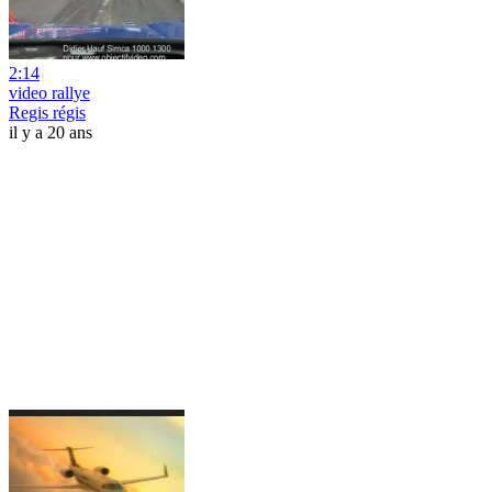
2:14
video rallye
Regis régis
il y a 20 ans