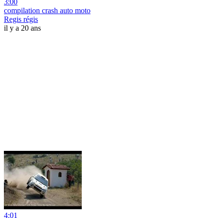
3:00
compilation crash auto moto
Regis régis
il y a 20 ans
4:01