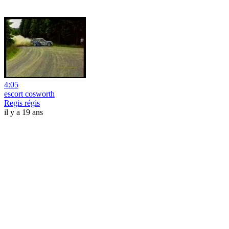
4:05
escort cosworth
Regis régis
il y a 19 ans