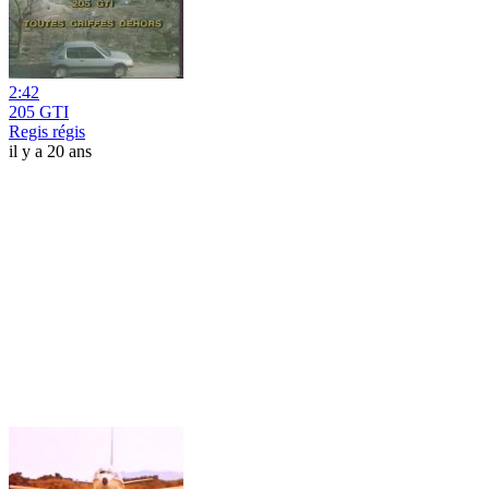
2:42
205 GTI
Regis régis
il y a 20 ans