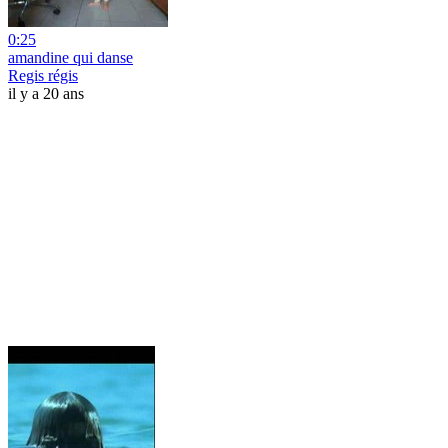
0:25
amandine qui danse
Regis régis
il y a 20 ans