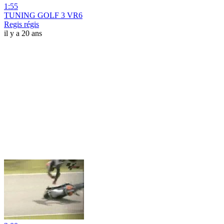
1:55
TUNING GOLF 3 VR6
Regis régis
il y a 20 ans