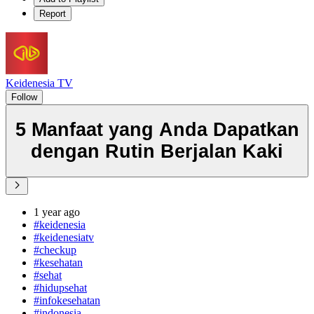
Report
Keidenesia TV
Follow
5 Manfaat yang Anda Dapatkan
dengan Rutin Berjalan Kaki
1 year ago
#keidenesia
#keidenesiatv
#checkup
#kesehatan
#sehat
#hidupsehat
#infokesehatan
#indonesia