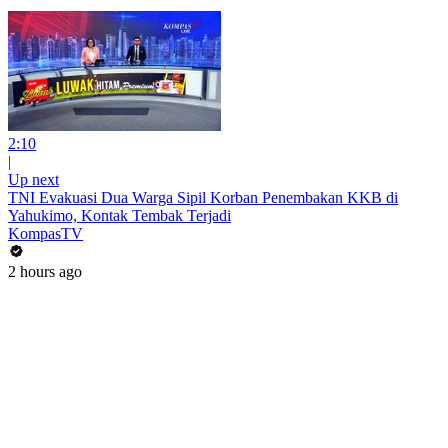
2:10
|
Up next
TNI Evakuasi Dua Warga Sipil Korban Penembakan KKB di
Yahukimo, Kontak Tembak Terjadi
KompasTV
2 hours ago