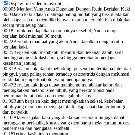
Display full video transcript
00:00
5 Manfaat Yang Anda Dapatkan Dengan Rutin Berjalan Kaki
00:03
Jalan kaki adalah olahraga paling mudah yang bisa dilakukan
oleh siapa saja dan memiliki banyak manfaat, terlebih bila dilakukan
secara rutin setiap hari.
00:18
Untuk mendapatkan manfaatnya tersebut, Anda cukup
berjalan kaki minimal 30 menit.
00:22
Berikut 5 manfaat yang akan Anda dapatkan dengan rutin
berjalan kaki.
00:25
Berjalan kaki membantu menurunkan tekanan darah, serta
meningkatkan sirkulasi darah, sehingga membantu menjaga
kesehatan jantung.
00:37
Berjalan kaki dapat melindungi persendian, terutama lutut dan
pinggul, yang paling rentan terhadap osteoartritis dengan melumasi
sendi dan memperkuat otot yang menopangnya.
00:47
Berjalan kaki juga dapat membantu membakar kalori dan
meningkatkan metabolisme tubuh, yang berkontribusi pada
penurunan berat badan dan mencegah obesitas.
01:00
Rutin berjalan kaki dapat meningkatkan sel-sel, kekebalan
tubuh yang membantu menjaga tubuh tetap sehat dan terlindungi
dari penyakit.
01:07
Aktivitas jalan kaki yang dilakukan secara rutin juga dapat
merangsang peristalik, khusus yang membantu melancarkan proses
pencernaan dan mengatasi sembelit.
01:18
Terima kasih telah menonton!