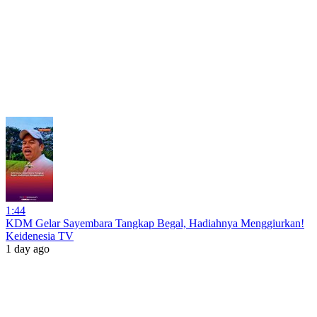
1:44
KDM Gelar Sayembara Tangkap Begal, Hadiahnya Menggiurkan!
Keidenesia TV
1 day ago