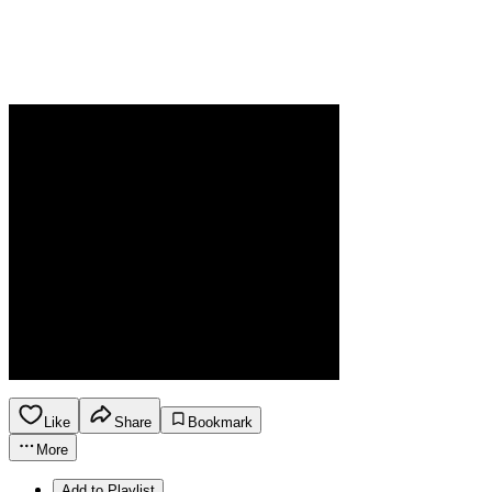
Like
Share
Bookmark
More
Add to Playlist