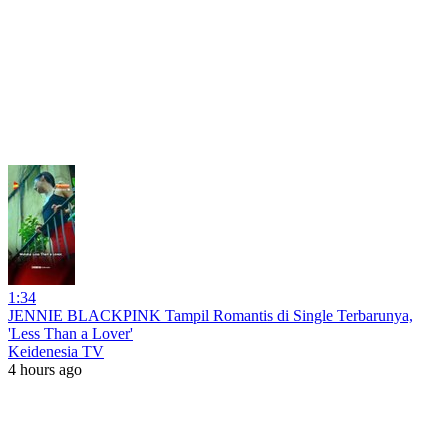
1:34
JENNIE BLACKPINK Tampil Romantis di Single Terbarunya,
'Less Than a Lover'
Keidenesia TV
4 hours ago