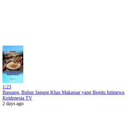
1:23
Bassang, Bubur Jagung Khas Makassar yang Begitu Istimewa
Keidenesia TV
2 days ago