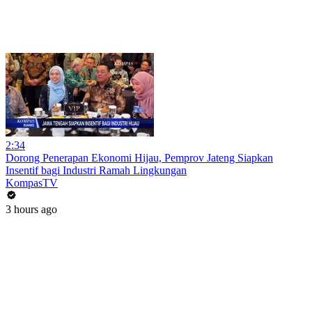
2:34
Dorong Penerapan Ekonomi Hijau, Pemprov Jateng Siapkan
Insentif bagi Industri Ramah Lingkungan
KompasTV
3 hours ago