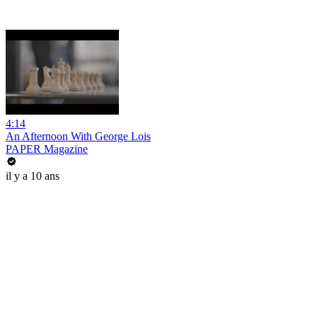
4:14
An Afternoon With George Lois
PAPER Magazine
il y a 10 ans