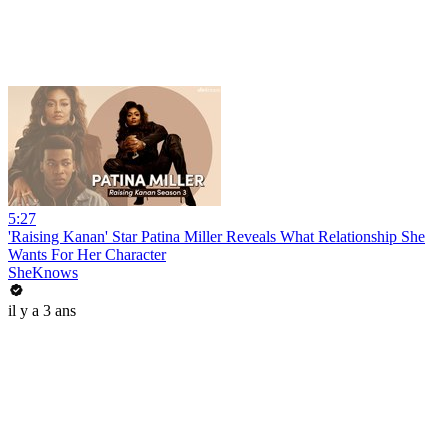
5:27
'Raising Kanan' Star Patina Miller Reveals What Relationship She
Wants For Her Character
SheKnows
il y a 3 ans