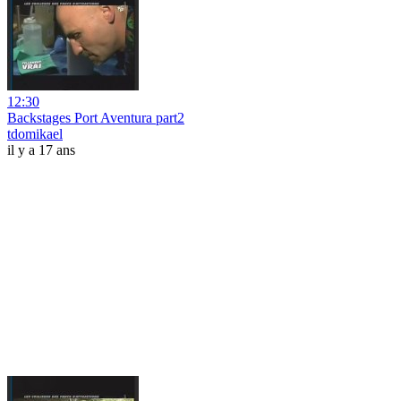
12:30
Backstages Port Aventura part2
tdomikael
il y a 17 ans