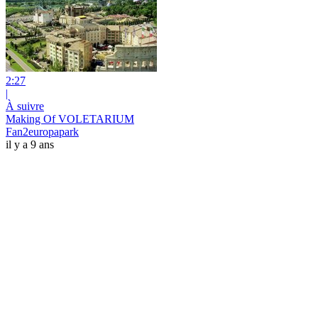
2:27
|
À suivre
Making Of VOLETARIUM
Fan2europapark
il y a 9 ans