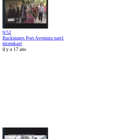
9:52
Backstages Port Aventura part1
tdomikael
il y a 17 ans