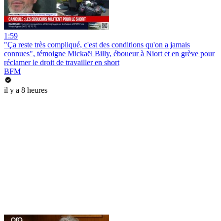
1:59
"Ça reste très compliqué, c'est des conditions qu'on a jamais
connues", témoigne Mickaël Billy, éboueur à Niort et en grève pour
réclamer le droit de travailler en short
BFM
il y a 8 heures