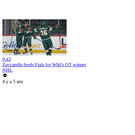
0:43
Zuccarello feeds Fiala for Wild's OT winner
NHL
il y a 5 ans