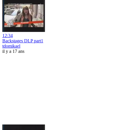
12:34
Backstages DLP part1
tdomikael
il y a 17 ans