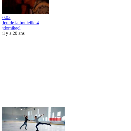
0:02
Jeu de la bouteille 4
tdomikael
il y a 20 ans