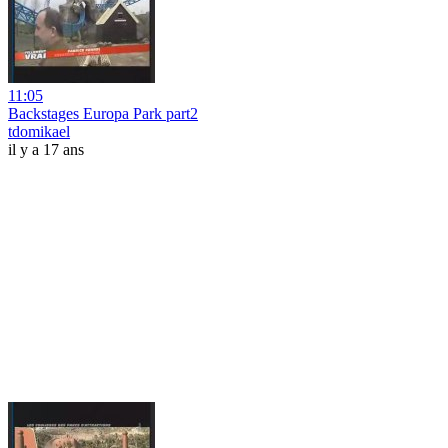
11:05
Backstages Europa Park part2
tdomikael
il y a 17 ans