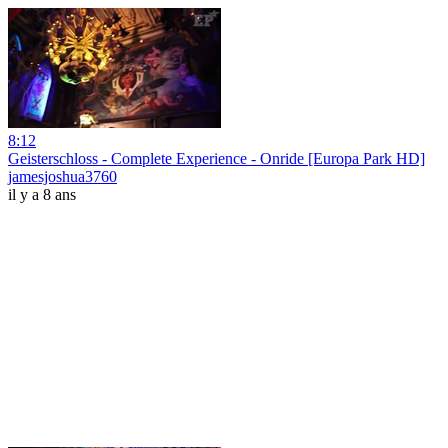
8:12
Geisterschloss - Complete Experience - Onride [Europa Park HD]
jamesjoshua3760
il y a 8 ans