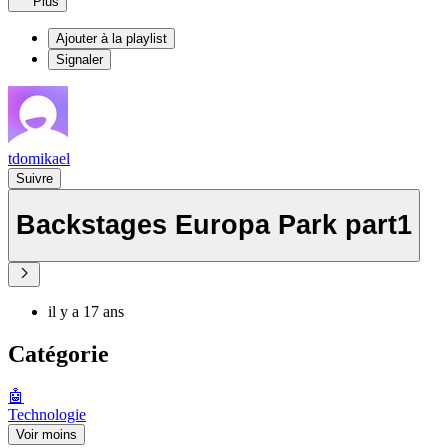
Plus
Ajouter à la playlist
Signaler
tdomikael
Suivre
Backstages Europa Park part1
il y a 17 ans
Catégorie
🤖
Technologie
Voir moins