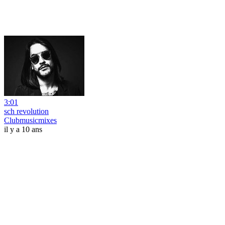
3:01
sch revolution
Clubmusicmixes
il y a 10 ans