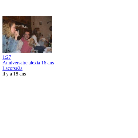
1:27
Anniversaire alexia 16 ans
Lacorse2a
il y a 18 ans