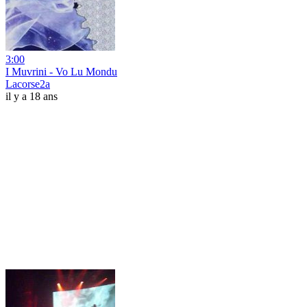
3:00
I Muvrini - Vo Lu Mondu
Lacorse2a
il y a 18 ans