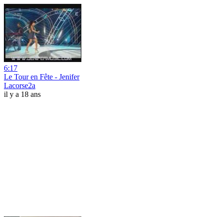
6:17
Le Tour en Fête - Jenifer
Lacorse2a
il y a 18 ans