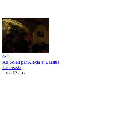
0:11
Au Soleil par Alexia et Laetitia
Lacorse2a
il y a 17 ans