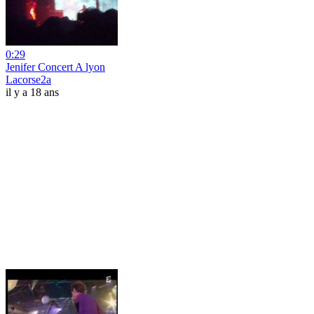
0:29
Jenifer Concert A lyon
Lacorse2a
il y a 18 ans