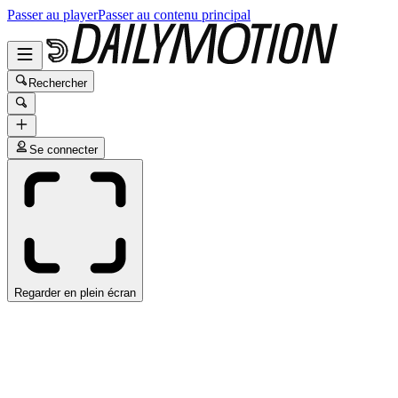
Passer au player
Passer au contenu principal
Rechercher
Se connecter
Regarder en plein écran