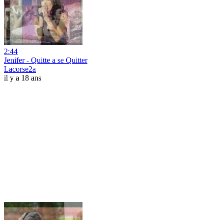
2:44
Jenifer - Quitte a se Quitter
Lacorse2a
il y a 18 ans