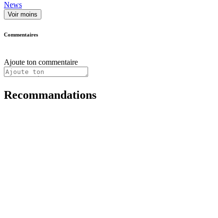
News
Voir moins
Commentaires
Ajoute ton commentaire
Recommandations