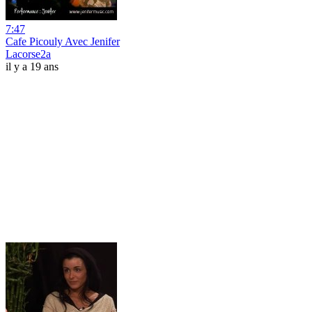
7:47
Cafe Picouly Avec Jenifer
Lacorse2a
il y a 19 ans