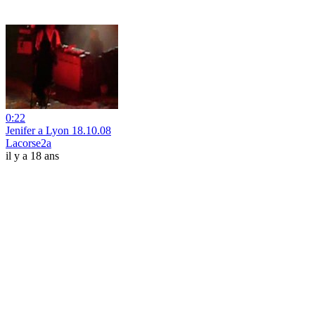
0:22
Jenifer a Lyon 18.10.08
Lacorse2a
il y a 18 ans