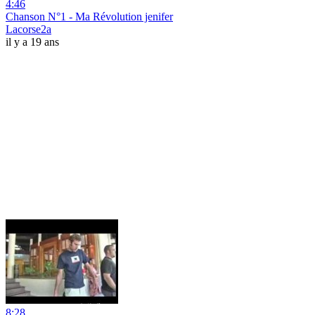
4:46
Chanson N°1 - Ma Révolution jenifer
Lacorse2a
il y a 19 ans
8:28