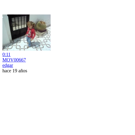
0:11
MOV00667
edgar
hace 19 años