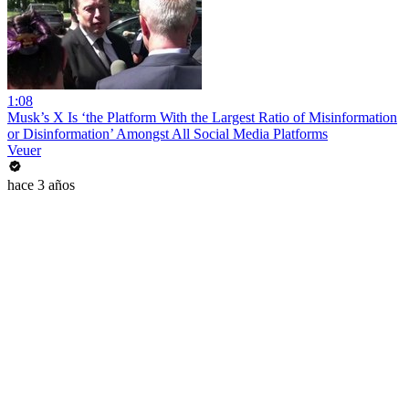
1:08
Musk’s X Is ‘the Platform With the Largest Ratio of Misinformation
or Disinformation’ Amongst All Social Media Platforms
Veuer
hace 3 años