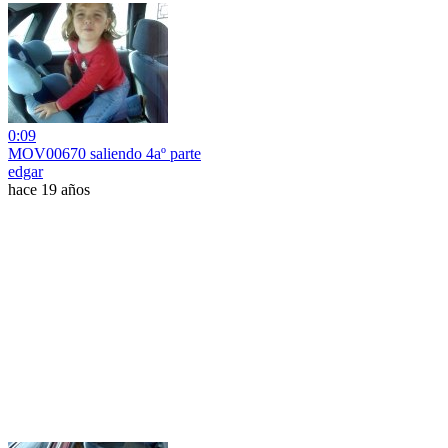
0:09
MOV00670 saliendo 4aº parte
edgar
hace 19 años