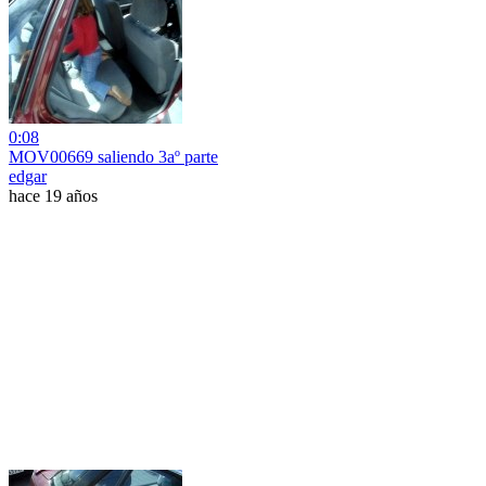
0:08
MOV00669 saliendo 3aº parte
edgar
hace 19 años