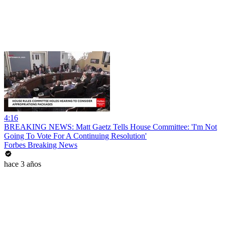
4:16
BREAKING NEWS: Matt Gaetz Tells House Committee: 'I'm Not
Going To Vote For A Continuing Resolution'
Forbes Breaking News
hace 3 años