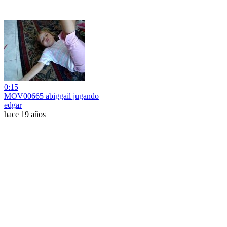
0:15
MOV00665 abiggail jugando
edgar
hace 19 años