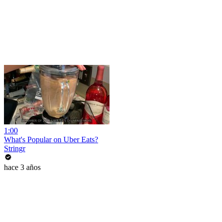
1:00
What's Popular on Uber Eats?
Stringr
hace 3 años