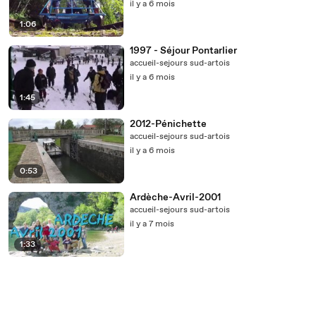
il y a 6 mois
1:06
1997 - Séjour Pontarlier
accueil-sejours sud-artois
il y a 6 mois
1:45
2012-Pénichette
accueil-sejours sud-artois
il y a 6 mois
0:53
Ardèche-Avril-2001
accueil-sejours sud-artois
il y a 7 mois
1:33