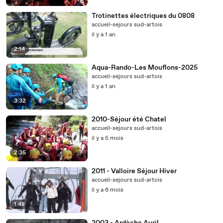
Trotinettes électriques du 0808
accueil-sejours sud-artois
il y a 1 an
2:14
Aqua-Rando-Les Mouflons-2025
accueil-sejours sud-artois
il y a 1 an
3:32
2010-Séjour été Chatel
accueil-sejours sud-artois
il y a 5 mois
2:35
2011 - Valloire Séjour Hiver
accueil-sejours sud-artois
il y a 6 mois
1:48