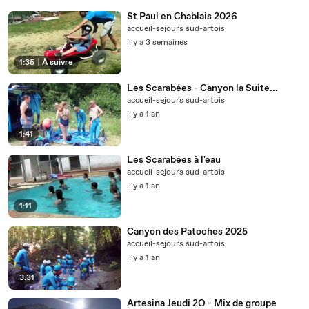
St Paul en Chablais 2026
accueil-sejours sud-artois
il y a 3 semaines
1:35
|
À suivre
Les Scarabées - Canyon la Suite...
accueil-sejours sud-artois
il y a 1 an
1:41
Les Scarabées à l'eau
accueil-sejours sud-artois
il y a 1 an
1:11
Canyon des Patoches 2025
accueil-sejours sud-artois
il y a 1 an
3:31
Artesina Jeudi 2O - Mix de groupe