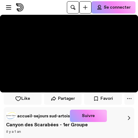
Passer au player
Passer au contenu principal
Se connecter
Like
Partager
Favori
Suivre
accueil-sejours sud-artois
Canyon des Scarabées - 1er Groupe
il y a 1 an