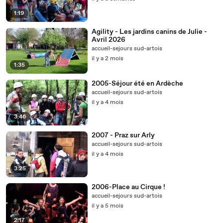
1:19
Agility - Les jardins canins de Julie -
Avril 2026
accueil-sejours sud-artois
il y a 2 mois
1:35
2005-Séjour été en Ardèche
accueil-sejours sud-artois
il y a 4 mois
3:46
2007 - Praz sur Arly
accueil-sejours sud-artois
il y a 4 mois
3:25
2006-Place au Cirque !
accueil-sejours sud-artois
il y a 5 mois
2:17