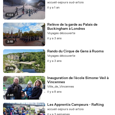
accueil-sejours sud-artois
il y a 1 an
1:03
Relève de la garde au Palais de
Buckingham à Londres
Voyages découverte
il y a 3 ans
3:18
Rando du Cirque de Gens à Ruoms
Voyages découverte
il y a 3 ans
2:44
Inauguration de l'école Simone-Veil à
Vincennes
Ville_de_Vincennes
il y a 8 ans
2:46
Les Apprentis Campeurs - Rafting
accueil-sejours sud-artois
il y a 3 semaines