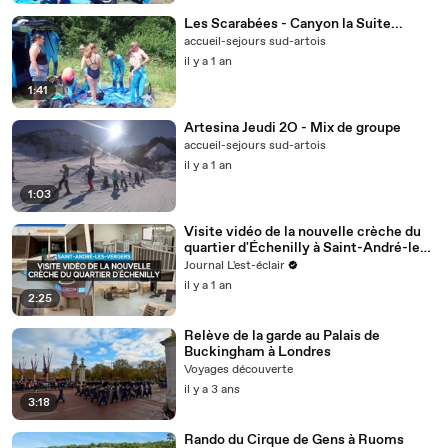
Les Scarabées - Canyon la Suite...
accueil-sejours sud-artois
il y a 1 an
1:41
Artesina Jeudi 2O - Mix de groupe
accueil-sejours sud-artois
il y a 1 an
1:03
Visite vidéo de la nouvelle crèche du
quartier d'Échenilly à Saint-André-les-
Vergers
Journal L'est-éclair
il y a 1 an
2:25
Relève de la garde au Palais de
Buckingham à Londres
Voyages découverte
il y a 3 ans
3:18
Rando du Cirque de Gens à Ruoms