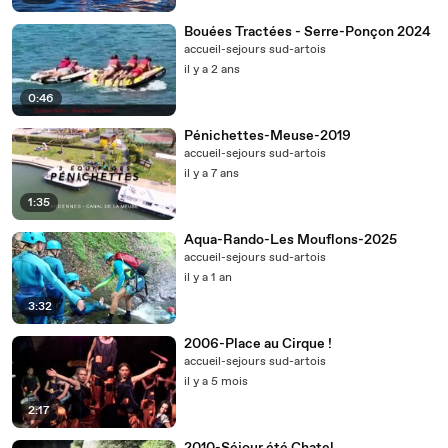
Bouées Tractées - Serre-Ponçon 2024
accueil-sejours sud-artois
il y a 2 ans
0:46
Pénichettes-Meuse-2019
accueil-sejours sud-artois
il y a 7 ans
1:35
Aqua-Rando-Les Mouflons-2025
accueil-sejours sud-artois
il y a 1 an
3:32
2006-Place au Cirque !
accueil-sejours sud-artois
il y a 5 mois
2:17