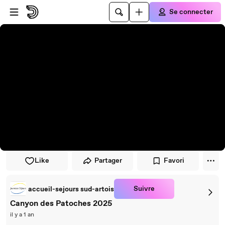
Passer au player
Passer au contenu principal
Se connecter
Like
Partager
Favori
Suivre
accueil-sejours sud-artois
Canyon des Patoches 2025
il y a 1 an