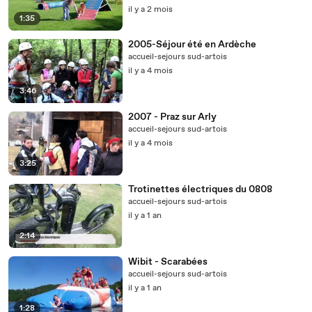
il y a 2 mois
1:35
2005-Séjour été en Ardèche
accueil-sejours sud-artois
il y a 4 mois
3:46
2007 - Praz sur Arly
accueil-sejours sud-artois
il y a 4 mois
3:25
Trotinettes électriques du 0808
accueil-sejours sud-artois
il y a 1 an
2:14
Wibit - Scarabées
accueil-sejours sud-artois
il y a 1 an
1:28