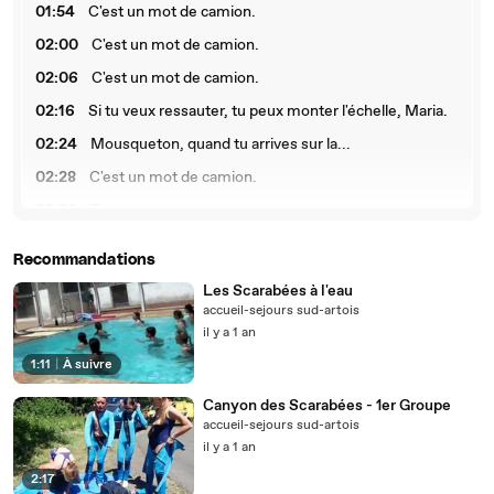
01:54
C'est un mot de camion.
02:00
C'est un mot de camion.
02:06
C'est un mot de camion.
02:16
Si tu veux ressauter, tu peux monter l'échelle, Maria.
02:24
Mousqueton, quand tu arrives sur la...
02:28
C'est un mot de camion.
02:36
T'as envoyé...
02:38
Léo, Léo, au rentre du boulot !
Recommandations
02:44
Allez !
Les Scarabées à l'eau
02:52
Ouais !
accueil-sejours sud-artois
il y a 1 an
02:54
Cabriel !
1:11
|
À suivre
03:12
La bouffe !
Canyon des Scarabées - 1er Groupe
03:15
La bouffe, Angèle !
accueil-sejours sud-artois
03:24
Sous-titrage Société Radio-Canada
il y a 1 an
2:17