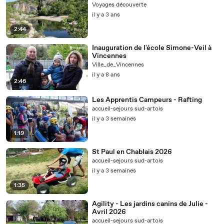
Voyages découverte
il y a 3 ans
2:44
Inauguration de l'école Simone-Veil à
Vincennes
Ville_de_Vincennes
il y a 8 ans
2:46
Les Apprentis Campeurs - Rafting
accueil-sejours sud-artois
il y a 3 semaines
1:19
St Paul en Chablais 2026
accueil-sejours sud-artois
il y a 3 semaines
1:35
Agility - Les jardins canins de Julie -
Avril 2026
accueil-sejours sud-artois