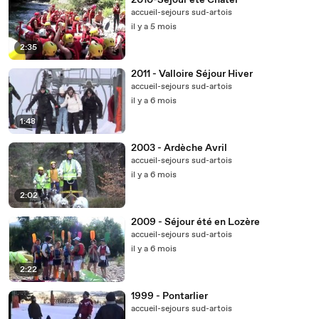
2010-Séjour été Chatel
accueil-sejours sud-artois
il y a 5 mois
2:35
2011 - Valloire Séjour Hiver
accueil-sejours sud-artois
il y a 6 mois
1:48
2003 - Ardèche Avril
accueil-sejours sud-artois
il y a 6 mois
2:02
2009 - Séjour été en Lozère
accueil-sejours sud-artois
il y a 6 mois
2:22
1999 - Pontarlier
accueil-sejours sud-artois