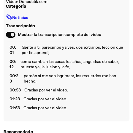
Vídeo: Donostitik.com
Categoría
🗞
Noticias
Transcripción
Mostrar la transcripción completa del vídeo
00:
Gente a ti, parecimos ya ves, dos extraños, lección que
01
por fin aprendí,
00:
como cambian las cosas los años, angustias de saber,
12
muerta ya, la ilusión y la fe,
00:2
perdón si me ven lagrimear, los recuerdos me han
3
hecho.
00:53
Gracias por ver el video.
01:23
Gracias por ver el video.
01:53
Gracias por ver el video.
Recomendada