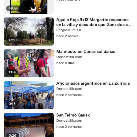
49:56
Águila Roja 9x13 Margarita reaparece
en la villa y descubre que Gonzalo es
Águila Roja
SergioM.P1991
hace 2 meses
1:22:55
Manifestción Cenas solidarias
Donostitik.com
hace 6 días
1:04
Aficionados argentinos en La Zurriola
Donostitik.com
hace 2 semanas
0:18
San Telmo Gauak
Donostitik.com
hace 2 semanas
0:26