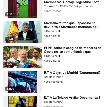
Marionetas: Doblaje Argentino Lost
Media: El Joven Pastor y el Lobo.
Thomas DK DVD's TV Dailymotion etc.
hace 7 meses
1:30
Marlaska afirma que España no ha
devuelto a Marruecos menores de
edad en contra de su voluntad: "Se
elDiario.es
respetan los derechos fundamentales"
hace 4 horas
0:50
El PP, sobre la acogida de menores de
Ceuta en las comunidades que
gobierna: "Por donde han entrado que
elDiario.es
vuelvan a salir"
hace 6 horas
1:25
E.T.A Objetivo Madrid (Documental)
SergioM.P1991
hace 1 semana
52:26
E.T.A La Tela de Araña (Documental)
SergioM.P1991
hace 1 semana