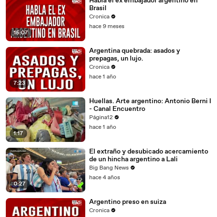
Habla el ex embajador argentino en
Brasil
Cronica
hace 9 meses
15:07
Argentina quebrada: asados y
prepagas, un lujo.
Cronica
hace 1 año
7:23
Huellas. Arte argentino: Antonio Berni I
- Canal Encuentro
Página12
hace 1 año
1:17
El extraño y desubicado acercamiento
de un hincha argentino a Lali
Big Bang News
hace 4 años
0:27
Argentino preso en suiza
Cronica