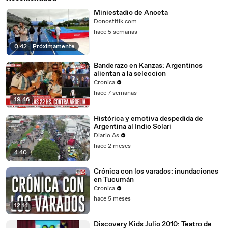
Miniestadio de Anoeta
Donostitik.com
hace 5 semanas
0:42
|
Próximamente
Banderazo en Kanzas: Argentinos
alientan a la seleccion
Cronica
hace 7 semanas
19:46
Histórica y emotiva despedida de
Argentina al Indio Solari
Diario As
hace 2 meses
4:40
Crónica con los varados: inundaciones
en Tucumán
Cronica
hace 5 meses
12:14
Discovery Kids Julio 2010: Teatro de