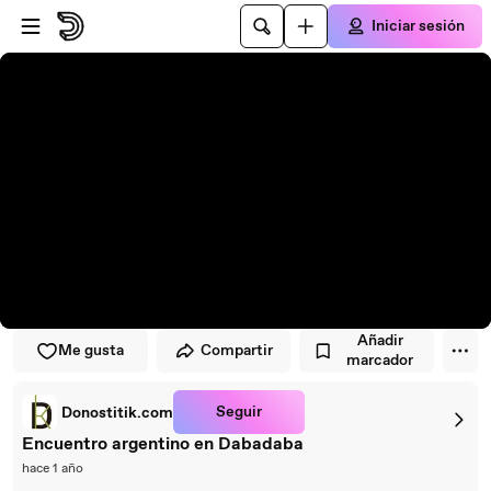
Saltar al reproductor
Saltar al contenido principal
Iniciar sesión
Añadir
Me gusta
Compartir
marcador
Seguir
Donostitik.com
Encuentro argentino en Dabadaba
hace 1 año