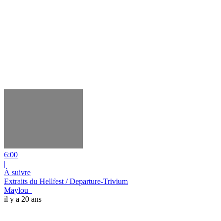
6:00
|
À suivre
Extraits du Hellfest / Departure-Trivium
Maylou_
il y a 20 ans