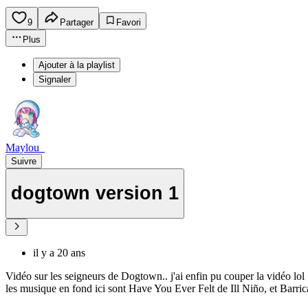
9
Partager
Favori
Plus
Ajouter à la playlist
Signaler
Maylou_
Suivre
dogtown version 1
il y a 20 ans
Vidéo sur les seigneurs de Dogtown.. j'ai enfin pu couper la vidéo lol
les musique en fond ici sont Have You Ever Felt de Ill Niño, et Bar