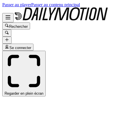
Passer au player
Passer au contenu principal
Rechercher
Se connecter
Regarder en plein écran