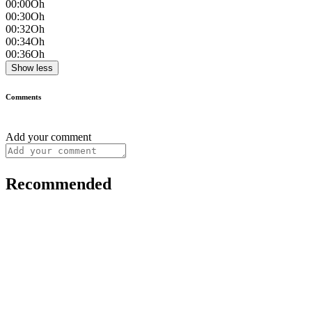
00:00
Oh
00:30
Oh
00:32
Oh
00:34
Oh
00:36
Oh
Show less
Comments
Add your comment
Recommended