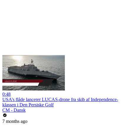
0:48
USA’s flåde lancerer LUCAS-drone fra skib af Independence-
klassen i Den Persiske Golf
CM - Dansk
7 months ago