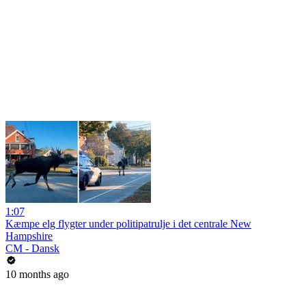
1:07
Kæmpe elg flygter under politipatrulje i det centrale New
Hampshire
CM - Dansk
10 months ago