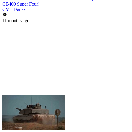
CB400 Super Four!
CM - Dansk
11 months ago