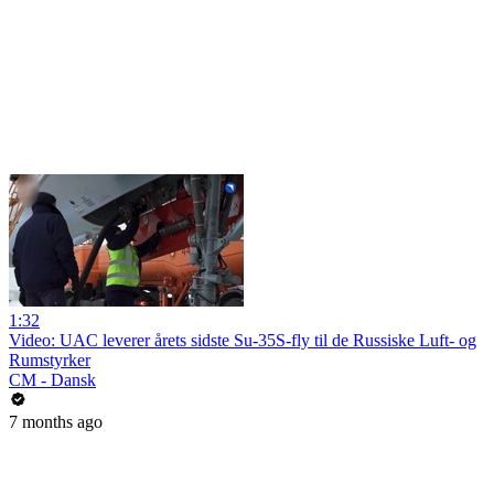
1:32
Video: UAC leverer årets sidste Su-35S-fly til de Russiske Luft- og
Rumstyrker
CM - Dansk
7 months ago