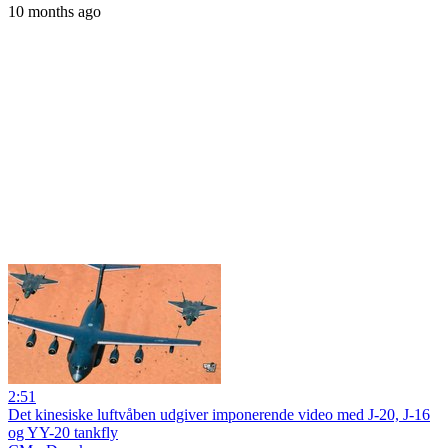
10 months ago
2:51
Det kinesiske luftvåben udgiver imponerende video med J-20, J-16
og YY-20 tankfly