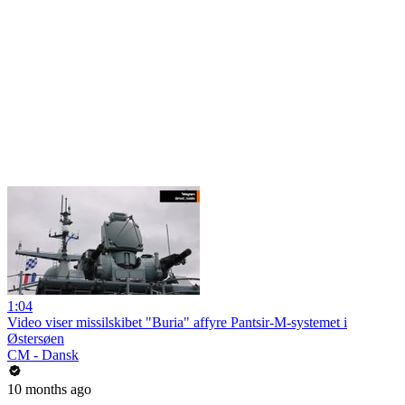
1:04
Video viser missilskibet "Buria" affyre Pantsir-M-systemet i
Østersøen
CM - Dansk
10 months ago