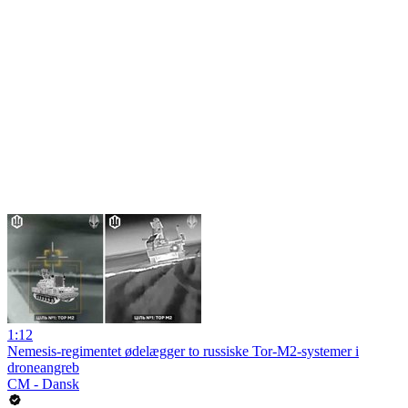
1:12
Nemesis-regimentet ødelægger to russiske Tor-M2-systemer i
droneangreb
CM - Dansk