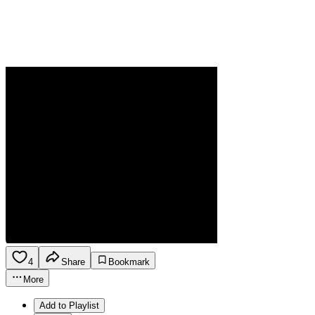
4
Share
Bookmark
More
Add to Playlist