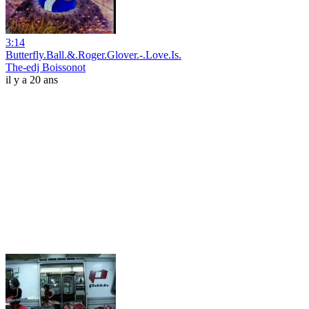
3:14
Butterfly.Ball.&.Roger.Glover.-.Love.Is.
The-edj Boissonot
il y a 20 ans