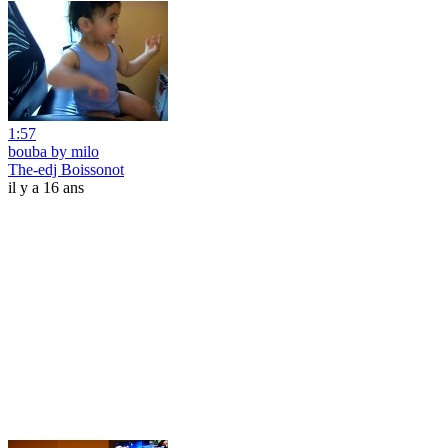
1:57
bouba by milo
The-edj Boissonot
il y a 16 ans