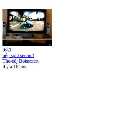
0:49
néji split second
The-edj Boissonot
il y a 16 ans