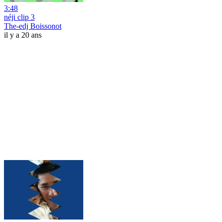
3:48
néji clip 3
The-edj Boissonot
il y a 20 ans