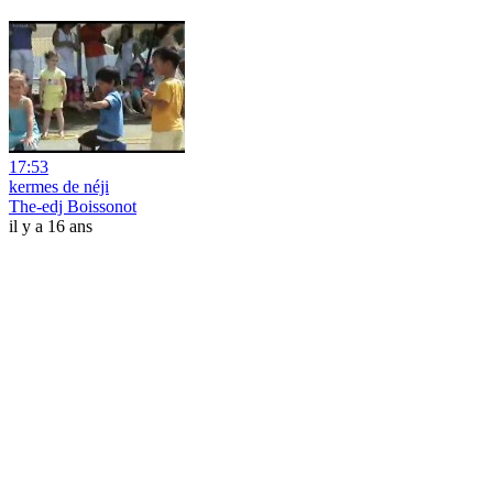
17:53
kermes de néji
The-edj Boissonot
il y a 16 ans