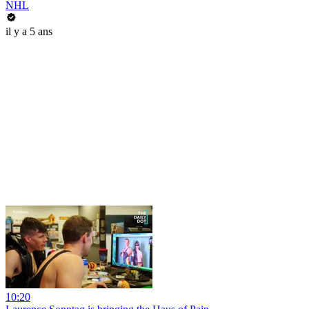
NHL
il y a 5 ans
10:20