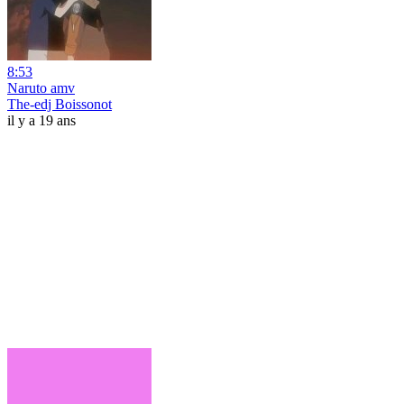
8:53
Naruto amv
The-edj Boissonot
il y a 19 ans