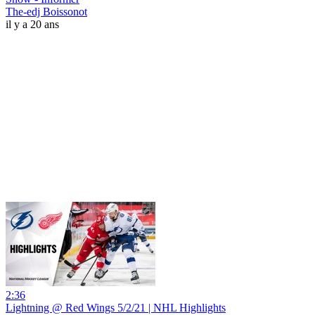
The-edj Boissonot
il y a 20 ans
2:36
Lightning @ Red Wings 5/2/21 | NHL Highlights