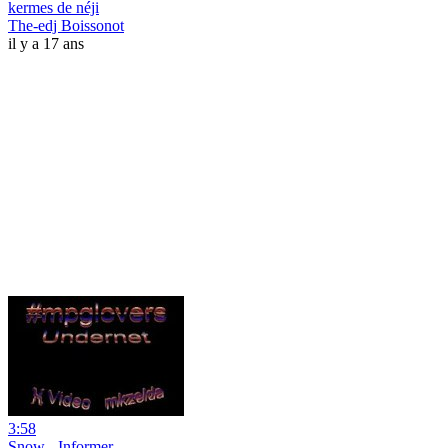
kermes de néji
The-edj Boissonot
il y a 17 ans
3:58
Snow - Informer