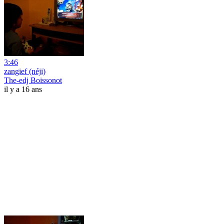
3:46
zangief (néji)
The-edj Boissonot
il y a 16 ans