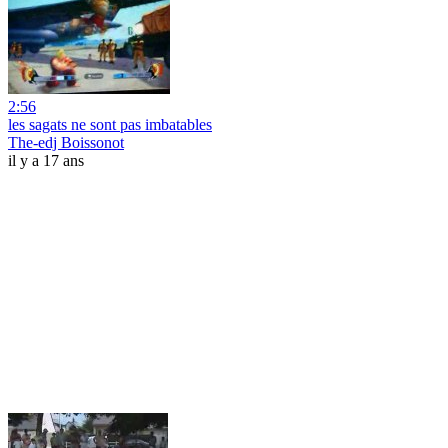
2:56
les sagats ne sont pas imbatables
The-edj Boissonot
il y a 17 ans