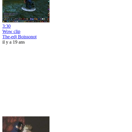
3:30
Wow clip
The-edj Boissonot
il y a 19 ans