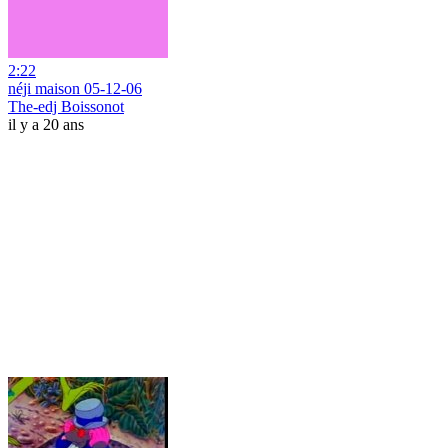
2:22
néji maison 05-12-06
The-edj Boissonot
il y a 20 ans