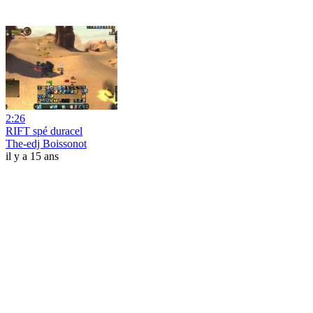
2:26
RIFT spé duracel
The-edj Boissonot
il y a 15 ans