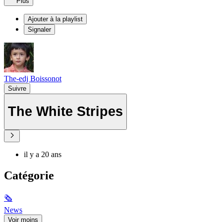
Plus
Ajouter à la playlist
Signaler
The-edj Boissonot
Suivre
The White Stripes
il y a 20 ans
Catégorie
🗞
News
Voir moins