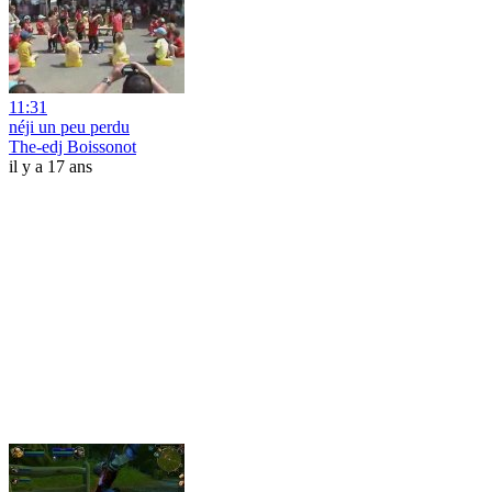
11:31
néji un peu perdu
The-edj Boissonot
il y a 17 ans