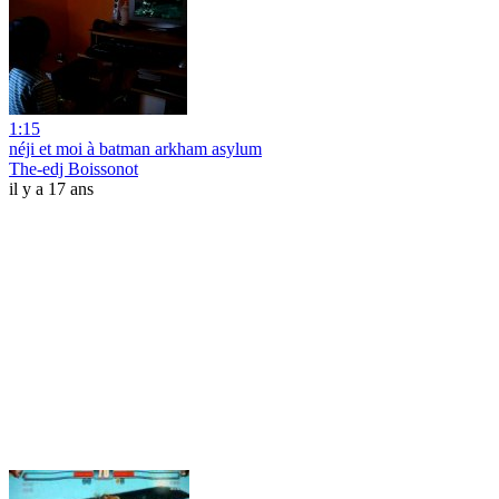
1:15
néji et moi à batman arkham asylum
The-edj Boissonot
il y a 17 ans