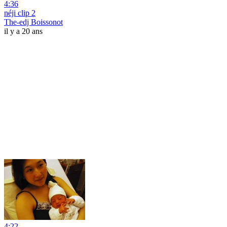
4:36
néji clip 2
The-edj Boissonot
il y a 20 ans
4:22