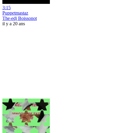
3:15
Puppetmastaz
The-edj Boissonot
il y a 20 ans