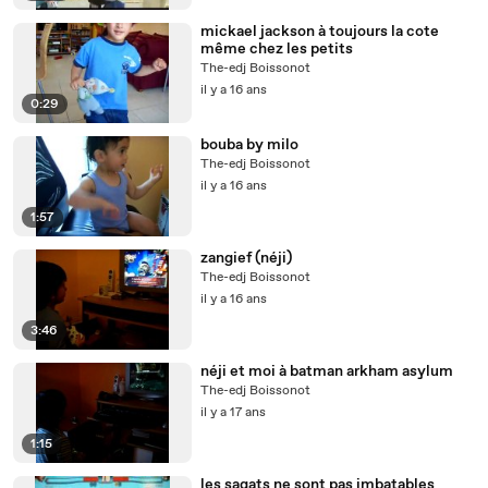
mickael jackson à toujours la cote
même chez les petits
The-edj Boissonot
il y a 16 ans
0:29
bouba by milo
The-edj Boissonot
il y a 16 ans
1:57
zangief (néji)
The-edj Boissonot
il y a 16 ans
3:46
néji et moi à batman arkham asylum
The-edj Boissonot
il y a 17 ans
1:15
les sagats ne sont pas imbatables