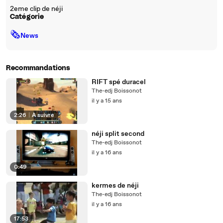
2eme clip de néji
Catégorie
🗞
News
Recommandations
RIFT spé duracel
The-edj Boissonot
il y a 15 ans
2:26
|
À suivre
néji split second
The-edj Boissonot
il y a 16 ans
0:49
kermes de néji
The-edj Boissonot
il y a 16 ans
17:53