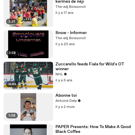
kermes de néji
The-edj Boissonot
il y a 17 ans
3:51
Snow - Informer
The-edj Boissonot
il y a 20 ans
3:58
Zuccarello feeds Fiala for Wild's OT
winner
NHL
il y a 5 ans
0:43
Abonne toi
Antoine Delp
il y a 2 mois
1:08
PAPER Presents: How To Make A Good
Black Coffee