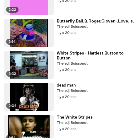
il y a 20 ans
2:22
Butterfly.Ball.&.Roger.Glover.-.Love.Is.
The-edj Boissonot
il y a 20 ans
3:14
White Stripes - Hardest Button to
Button
The-edj Boissonot
il y a 20 ans
3:32
dead man
The-edj Boissonot
il y a 20 ans
2:04
The White Stripes
The-edj Boissonot
il y a 20 ans