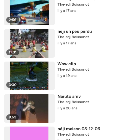
The-edj Boissonot
il y a 17 ans
2:56
néji un peu perdu
The-edj Boissonot
il y a 17 ans
11:31
Wow clip
The-edj Boissonot
il y a 19 ans
3:30
Naruto amv
The-edj Boissonot
il y a 20 ans
8:53
néji maison 05-12-06
The-edj Boissonot