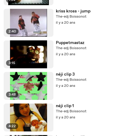
1:54
kriss kross - jump
The-edj Boissonot
il y a 20 ans
2:40
Puppetmastaz
The-edj Boissonot
il y a 20 ans
3:15
néji clip 3
The-edj Boissonot
il y a 20 ans
3:48
néji clip 1
The-edj Boissonot
il y a 20 ans
4:22