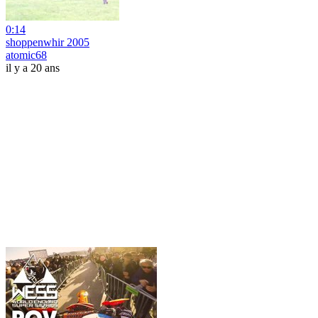
0:14
shoppenwhir 2005
atomic68
il y a 20 ans