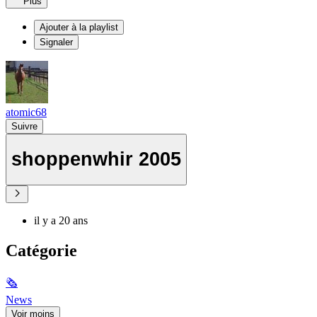
Plus
Ajouter à la playlist
Signaler
atomic68
Suivre
shoppenwhir 2005
il y a 20 ans
Catégorie
🗞
News
Voir moins