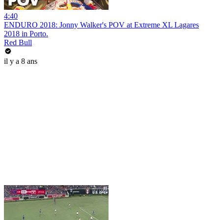
4:40
ENDURO 2018: Jonny Walker's POV at Extreme XL Lagares
2018 in Porto.
Red Bull
il y a 8 ans