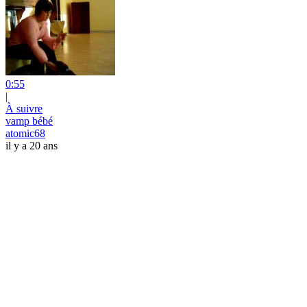
0:55
|
À suivre
vamp bébé
atomic68
il y a 20 ans