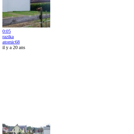
0:05
razika
atomic68
il y a 20 ans