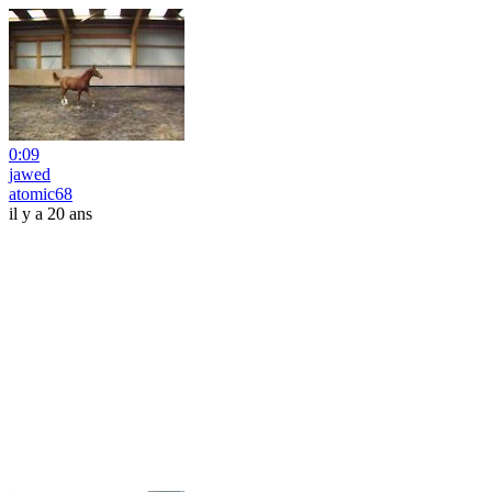
0:09
jawed
atomic68
il y a 20 ans