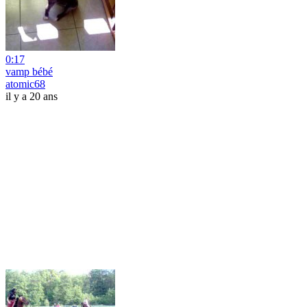
0:17
vamp bébé
atomic68
il y a 20 ans