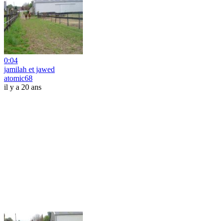
0:04
jamilah et jawed
atomic68
il y a 20 ans