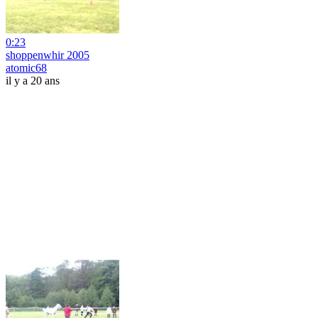
0:23
shoppenwhir 2005
atomic68
il y a 20 ans