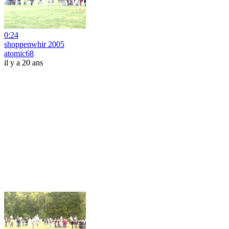
0:24
shoppenwhir 2005
atomic68
il y a 20 ans