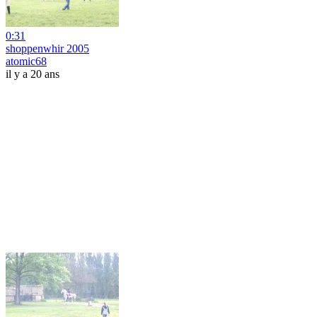
0:31
shoppenwhir 2005
atomic68
il y a 20 ans