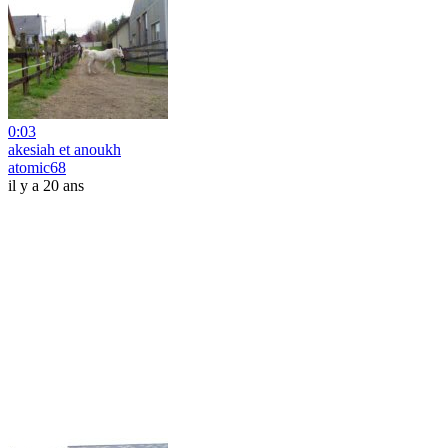
0:03
akesiah et anoukh
atomic68
il y a 20 ans