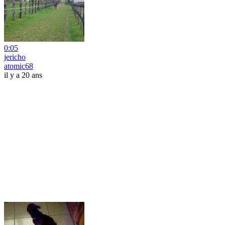
0:05
jericho
atomic68
il y a 20 ans