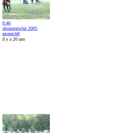
0:46
shoppenwhir 2005
atomic68
il y a 20 ans