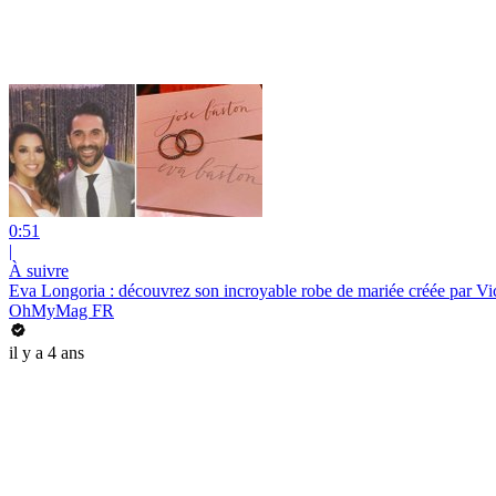
0:51
|
À suivre
Eva Longoria : découvrez son incroyable robe de mariée créée par V
OhMyMag FR
il y a 4 ans