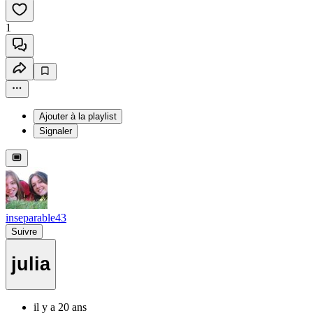
1
Ajouter à la playlist
Signaler
inseparable43
Suivre
julia
il y a 20 ans