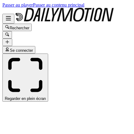
Passer au player
Passer au contenu principal
Rechercher
Se connecter
Regarder en plein écran