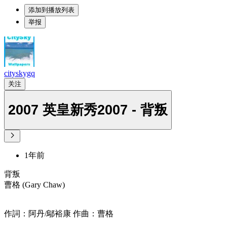
添加到播放列表
举报
cityskygq
关注
2007 英皇新秀2007 - 背叛
1年前
背叛
曹格 (Gary Chaw)
作詞：阿丹/鄔裕康 作曲：曹格