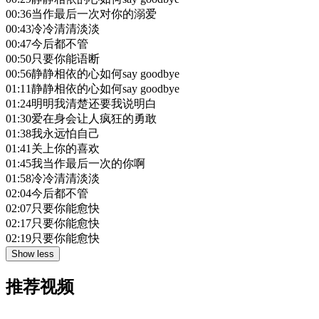
00:36
当作最后一次对你的溺爱
00:43
冷冷清清淡淡
00:47
今后都不管
00:50
只要你能语断
00:56
静静相依的心如何say goodbye
01:11
静静相依的心如何say goodbye
01:24
明明我清楚还要我说明白
01:30
爱在身会让人疯狂的勇敢
01:38
我永远怕自己
01:41
关上你的喜欢
01:45
我当作最后一次的你啊
01:58
冷冷清清淡淡
02:04
今后都不管
02:07
只要你能愈快
02:17
只要你能愈快
02:19
只要你能愈快
Show less
推荐视频