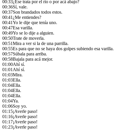
00:33
¿Ese trata por el río o por acá abajo?
00:36
Sí, vale.
00:37
Son brandados todos estos.
00:41
¿Me entiendes?
00:41
Yo le dije que tenía uno.
00:47
Esa varilla.
00:49
Yo se lo dije a alguien.
00:50
Trate de moverla.
00:51
Mira a ver si la de una parrilla.
00:55
Es para que no se haya dos golpes subiendo esa varilla.
00:57
Súbala para arriba.
00:58
Bajala para acá mejor.
01:00
Ahí sí.
01:01
Ahí sí.
01:03
Mira.
01:03
Ella.
01:04
Ella.
01:04
Ella.
01:04
Ella.
01:04
Ya.
01:06
Soy yo.
01:15
¡Averle paso!
01:16
¡Averle paso!
01:17
¡Averle paso!
01:23
¡Averle paso!