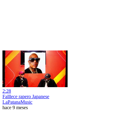
2:28
Falllece rapero Japanese
LaPatanaMusic
hace 9 meses