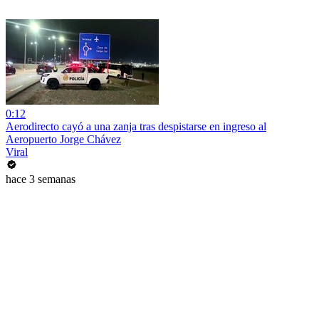
0:12
Aerodirecto cayó a una zanja tras despistarse en ingreso al
Aeropuerto Jorge Chávez
Viral
hace 3 semanas