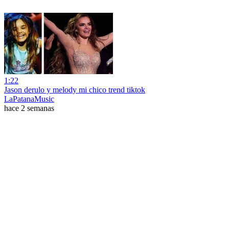
1:22
Jason derulo y melody mi chico trend tiktok
LaPatanaMusic
hace 2 semanas