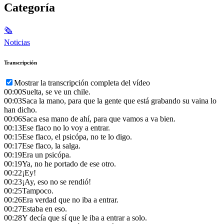
Categoría
🗞
Noticias
Transcripción
Mostrar la transcripción completa del vídeo
00:00
Suelta, se ve un chile.
00:03
Saca la mano, para que la gente que está grabando su vaina lo
han dicho.
00:06
Saca esa mano de ahí, para que vamos a va bien.
00:13
Ese flaco no lo voy a entrar.
00:15
Ese flaco, el psicópa, no te lo digo.
00:17
Ese flaco, la salga.
00:19
Era un psicópa.
00:19
Ya, no he portado de ese otro.
00:22
¡Ey!
00:23
¡Ay, eso no se rendió!
00:25
Tampoco.
00:26
Era verdad que no iba a entrar.
00:27
Estaba en eso.
00:28
Y decía que sí que le iba a entrar a solo.