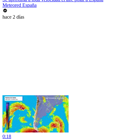
Meteored España
hace 2 días
0:18