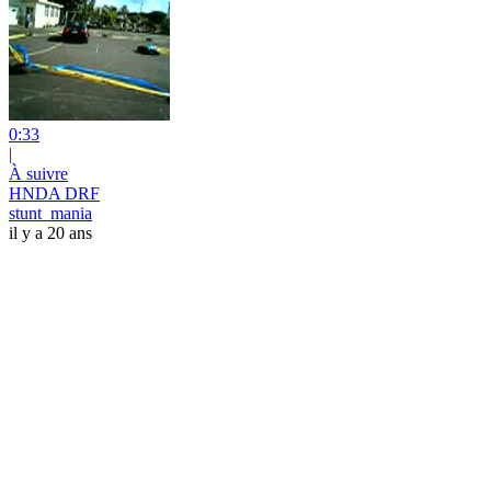
0:33
|
À suivre
HNDA DRF
stunt_mania
il y a 20 ans