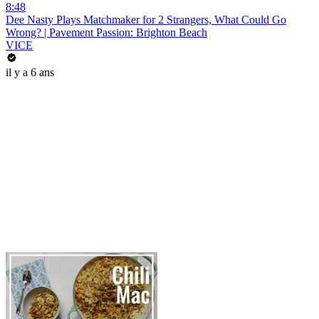
8:48
Dee Nasty Plays Matchmaker for 2 Strangers, What Could Go
Wrong? | Pavement Passion: Brighton Beach
VICE
il y a 6 ans