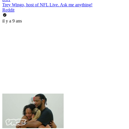
Trey Wingo, host of NFL Live. Ask me anything!
Reddit
il y a 9 ans