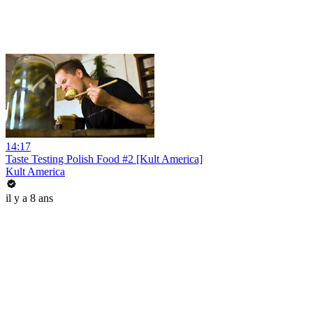
14:17
Taste Testing Polish Food #2 [Kult America]
Kult America
il y a 8 ans