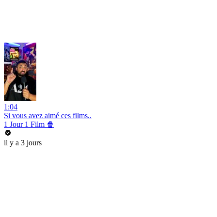
1:04
Si vous avez aimé ces films..
1 Jour 1 Film 🍿
il y a 3 jours