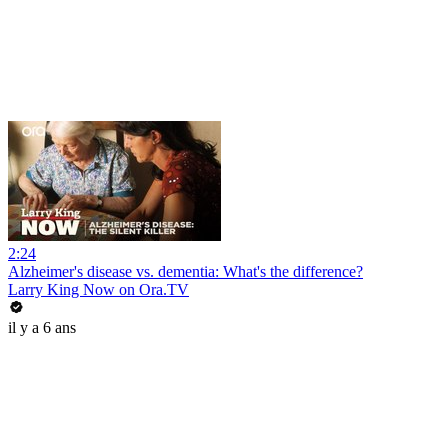
2:24
Alzheimer's disease vs. dementia: What's the difference?
Larry King Now on Ora.TV
il y a 6 ans