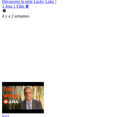
Découvrez la série Lucky Luke !
1 Jour 1 Film 🍿
il y a 2 semaines
8:01