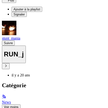
Plus
Ajouter à la playlist
Signaler
stunt_mania
Suivre
RUN_j
il y a 20 ans
Catégorie
🗞
News
Voir moins