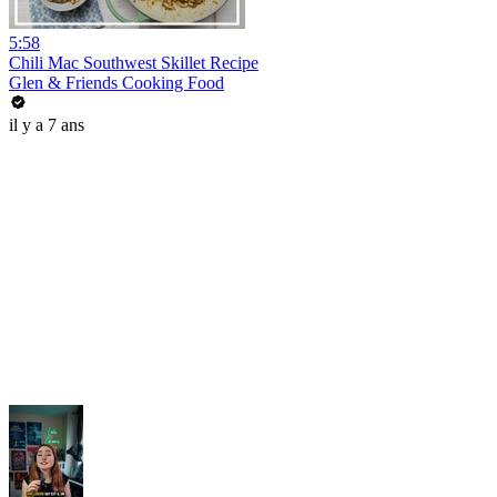
5:58
Chili Mac Southwest Skillet Recipe
Glen & Friends Cooking Food
il y a 7 ans