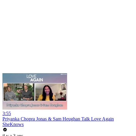
3:55
Priyanka Chopra Jonas & Sam Heughan Talk Love Again
SheKnows
il y a 3 ans