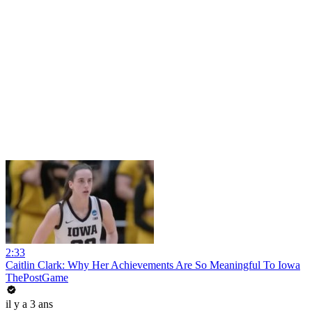
2:33
Caitlin Clark: Why Her Achievements Are So Meaningful To Iowa
ThePostGame
il y a 3 ans