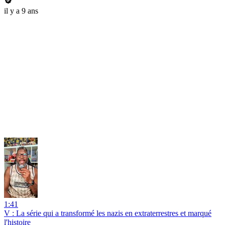
il y a 9 ans
1:41
V : La série qui a transformé les nazis en extraterrestres et marqué
l'histoire